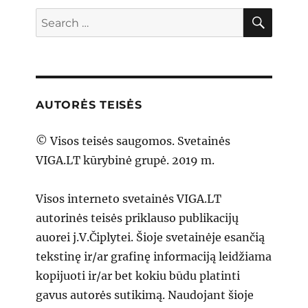
SEAR
Search
for:
AUTORĖS TEISĖS
© Visos teisės saugomos. Svetainės
VIGA.LT kūrybinė grupė. 2019 m.
Visos interneto svetainės VIGA.LT
autorinės teisės priklauso publikacijų
auorei j.V.Čiplytei. Šioje svetainėje esančią
tekstinę ir/ar grafinę informaciją leidžiama
kopijuoti ir/ar bet kokiu būdu platinti
gavus autorės sutikimą. Naudojant šioje