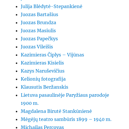
Julija Blėdytė-Stepankienė
Juozas Bartašius
Juozas Brundza
Juozas Masiulis
Juozas Papečkys
Juozas Vileišis
Kazimieras Čiplys – Vijūnas
Kazimieras Kisielis
Kazys Naruševičius
Kelionių fotografija
Klausutis Beržanskis
Lietuva pasaulinėje Paryžiaus parodoje
1900 m.
Magdalena Birutė Stankūnienė
Mėgėjų teatro sambūris 1899 – 1940 m.
Michailas Percovas