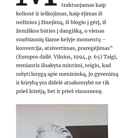
traktuojamas kaip
kelionė ir ieškojimas, kaip ėjimas iš
nežinios į žinojimą, iš blogio į gėrį, iš
žemiškos būties į dangišką, o vienas
svarbiausių šiame kelyje momentų –
konvercija, atsivertimas, praregėjimas”
(Europos dailė. Vilnius, 1994, p. 65) Taigi,
remiantis išsakyta mintimi, teigiu, kad
rašyti knygą apie menininką, jo gyvenimą
ir kūrybą yra didelė atsakomybė ne tik
prieš kūrėją, bet ir prieš visuomenę.