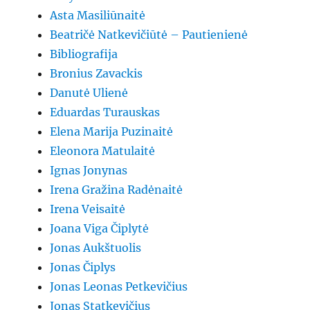
Asta Masiliūnaitė
Beatričė Natkevičiūtė – Pautienienė
Bibliografija
Bronius Zavackis
Danutė Ulienė
Eduardas Turauskas
Elena Marija Puzinaitė
Eleonora Matulaitė
Ignas Jonynas
Irena Gražina Radėnaitė
Irena Veisaitė
Joana Viga Čiplytė
Jonas Aukštuolis
Jonas Čiplys
Jonas Leonas Petkevičius
Jonas Statkevičius