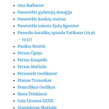
Ona Bačkienė
Panevėžio gydytojų draugija
Panevėžio kaukių teatras
Panevėžio miesto žydų ligoninė
Pasaulio katalikų spauda Vatikane (1936
– 1937)
Paulius Breivis
Petras Čiplys
Petras Kaupelis
Petras Mačiulis
Petronėlė Gerlikienė
Pranas Turauskas
Pranciškus Gerlikas
Rima Driskienė
Sala Lituana XXXII
Stanislovas Mačiulis