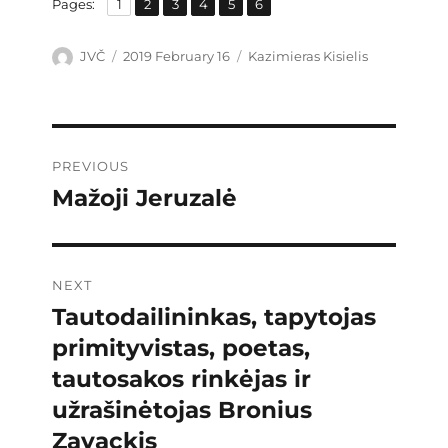
,
,
,
,
,
Page
Page
Page
Page
Page
Page
Pages:
1
2
3
4
5
6
Author
Posted
Categories
JVČ
2019 February 16
Kazimieras Kisielis
on
Post
PREVIOUS
navigation
Mažoji Jeruzalė
Previous
post:
NEXT
Tautodailininkas, tapytojas
Next
post:
primityvistas, poetas,
tautosakos rinkėjas ir
užrašinėtojas Bronius
Zavackis