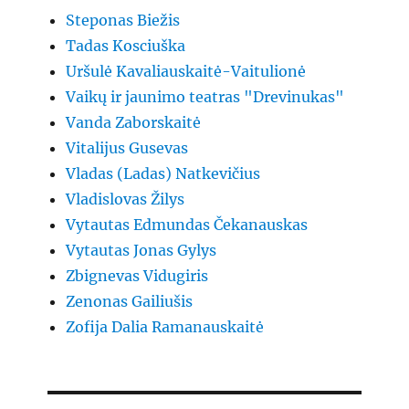
Steponas Biežis
Tadas Kosciuška
Uršulė Kavaliauskaitė-Vaitulionė
Vaikų ir jaunimo teatras "Drevinukas"
Vanda Zaborskaitė
Vitalijus Gusevas
Vladas (Ladas) Natkevičius
Vladislovas Žilys
Vytautas Edmundas Čekanauskas
Vytautas Jonas Gylys
Zbignevas Vidugiris
Zenonas Gailiušis
Zofija Dalia Ramanauskaitė