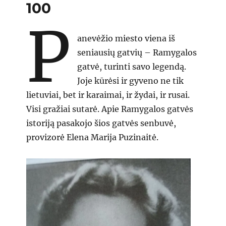
100
P
anevėžio miesto viena iš
seniausių gatvių – Ramygalos
gatvė, turinti savo legendą.
Joje kūrėsi ir gyveno ne tik
lietuviai, bet ir karaimai, ir žydai, ir rusai.
Visi gražiai sutarė. Apie Ramygalos gatvės
istoriją pasakojo šios gatvės senbuvė,
provizorė Elena Marija Puzinaitė.