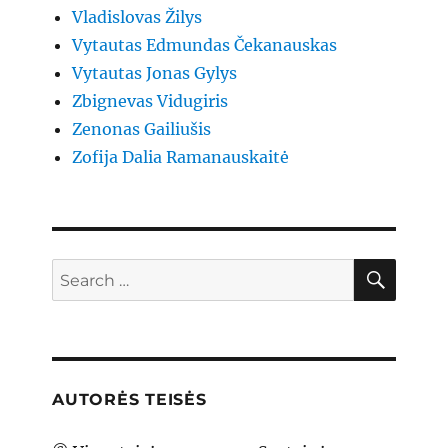
Vladislovas Žilys
Vytautas Edmundas Čekanauskas
Vytautas Jonas Gylys
Zbignevas Vidugiris
Zenonas Gailiušis
Zofija Dalia Ramanauskaitė
SEAR
Search
for:
AUTORĖS TEISĖS