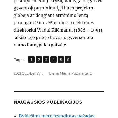
pastatyti medinį kryžių Ramygalos gatvės
gyventojų atminimui, ji buvo projekto
globėja atidengiant atminimo lentą
pirmajam Panevėžio miesto elektrinės
direktoriui Vladui Kličmanui (1886 – 1951),
aikštelėje prie jo buvusio gyvenamojo
namo Ramygalos gatvėje.
,
,
,
,
,
Page
Page
Page
Page
Page
Page
Pages:
1
2
3
4
5
6
Posted
Categories
2021 October 27
Elena Marija Puzinaitė
on
NAUJAUSIOS PUBLIKACIJOS
Dvidešimt metų brandintas pažadas