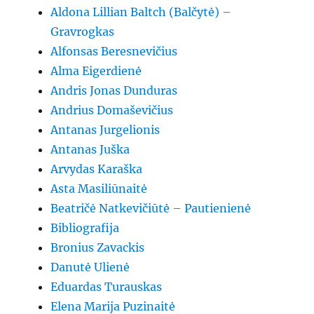
Aldona Lillian Baltch (Balčytė) –
Gravrogkas
Alfonsas Beresnevičius
Alma Eigerdienė
Andris Jonas Dunduras
Andrius Domaševičius
Antanas Jurgelionis
Antanas Juška
Arvydas Karaška
Asta Masiliūnaitė
Beatričė Natkevičiūtė – Pautienienė
Bibliografija
Bronius Zavackis
Danutė Ulienė
Eduardas Turauskas
Elena Marija Puzinaitė