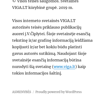
© Visos teisės saugomos. Svetainės
VIGA.LT kūrybinė grupė. 2019 m.
Visos interneto svetainės VIGA.LT
autorinės teisės priklauso publikacijų
auorei j.V.Čiplytei. Šioje svetainėje esančią
tekstinę ir/ar grafinę informaciją leidžiama
kopijuoti ir/ar bet kokiu būdu platinti
gavus autorės sutikimą. Naudojant šioje
svetainėje esančią informaciją būtina
nurodyti šią svetainę (
www.viga.lt
) kaip
tokios informacijos šaltinį.
ASMENYBĖS
Proudly powered by WordPress