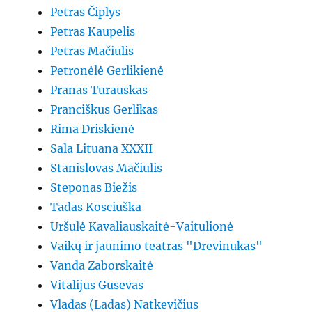
Petras Čiplys
Petras Kaupelis
Petras Mačiulis
Petronėlė Gerlikienė
Pranas Turauskas
Pranciškus Gerlikas
Rima Driskienė
Sala Lituana XXXII
Stanislovas Mačiulis
Steponas Biežis
Tadas Kosciuška
Uršulė Kavaliauskaitė-Vaitulionė
Vaikų ir jaunimo teatras "Drevinukas"
Vanda Zaborskaitė
Vitalijus Gusevas
Vladas (Ladas) Natkevičius