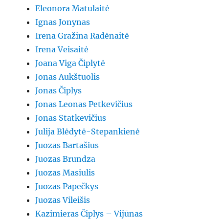
Eleonora Matulaitė
Ignas Jonynas
Irena Gražina Radėnaitė
Irena Veisaitė
Joana Viga Čiplytė
Jonas Aukštuolis
Jonas Čiplys
Jonas Leonas Petkevičius
Jonas Statkevičius
Julija Blėdytė-Stepankienė
Juozas Bartašius
Juozas Brundza
Juozas Masiulis
Juozas Papečkys
Juozas Vileišis
Kazimieras Čiplys – Vijūnas