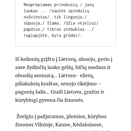
Neaprėpiamas prinokusių / javų 
laukas ... /saulės spindulių 
nušviestas/..tik linguoja,/ 
sūpuoja,/ šlama, /ūžia vėjeliui/ 
papūtus,/ tikras stebuklas.../ 
rugiapjūtė, byra grūdai/.
Iš kelionių grįžtu į Lietuvą, alsuoju, geriu į
save žydinčių lauko gėlių, bičių medaus ir
obuolių aromatą… Lietuva- ežerų,
piliakalnių kraštas, senojo tikėjimo –
pagonių šalis… Graži Lietuva, gražūs ir
kūrybingi gyvena čia žmonės.
Žvelgiu į pažįstamus, įdomius, kūrybos
žmones Vilniuje, Kaune, Kėdainiuose,