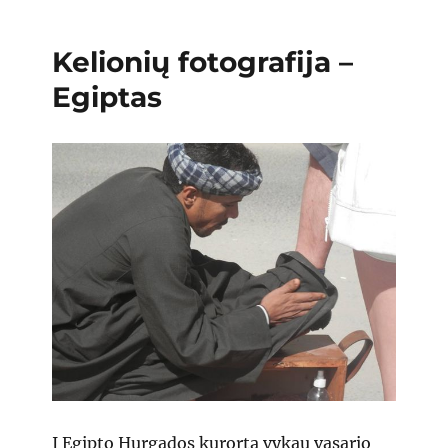
Kelionių fotografija –
Egiptas
Į Egipto Hurgados kurortą vykau vasario