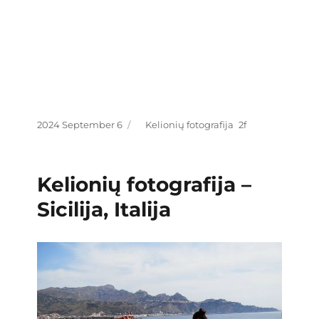
Posted
Categories
2024 September 6
Kelionių fotografija
on
Kelionių fotografija –
Sicilija, Italija