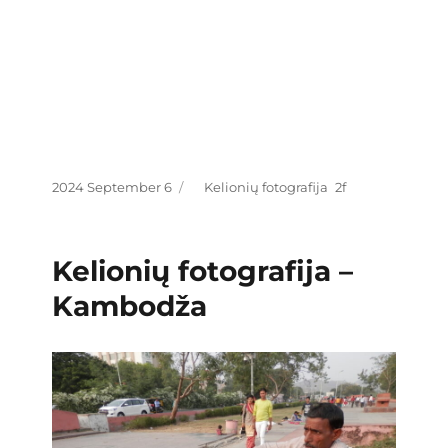
Posted
Categories
2024 September 6
Kelionių fotografija
on
Kelionių fotografija –
Kambodža