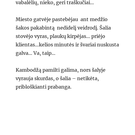
vabalėlių, nieko, geri traškučiai…
Miesto gatvėje pastebėjau ant medžio
šakos pakabintą nedidelį veidrodį. Šalia
stovėjo vyras, plaukų kirpėjas… priėjo
klientas…kelios minutės ir švariai nuskusta
galva… Va, taip…
Kambodžą pamilti galima, nors šalyje
vyrauja skurdas, o šalia – netikėta,
pribloškianti prabanga.