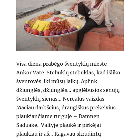
Visa diena prabėgo šventyklų mieste –
Ankor Vate. Stebuklų stebuklas, kad išliko
šventovės iki mūsų laikų. Aplink
džiunglės, džiunglės… apglėbusios senųjų
šventyklų sienas… Nerealus vaizdas.
Mačiau darbščius, draugiškus prekeivius
plaukiančiame turguje – Damnen
Saduake. Valtyje plaukė ir pirkėjai –
plaukiau ir aš… Ragavau skrudintų