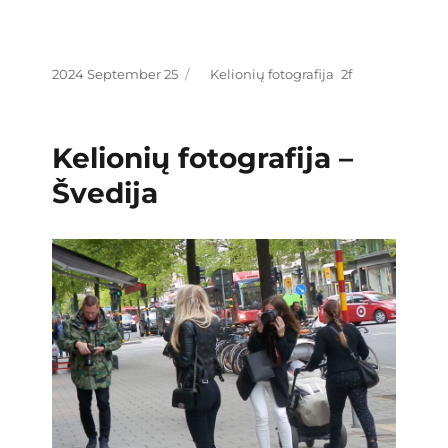
Posted
Categories
2024 September 25
Kelionių fotografija
on
Kelionių fotografija –
Švedija