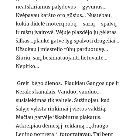
neatskiriamus palydovus – gyvūnus…
Kvėpavau karšto oro gūsius… Nustebau,
kokia didelė moterų rūbų – sarių – spalvų
ir raštų įvairovė. Vėjuje plazdėjo jų gėlėtas
šilkas…plaukė gatve lyg spalvoti drugeliai…
Užsukau į miestelio rūbų parduotuvę…
Žiūriu, sarį besimatuojanti lietuvaitė…
Nepirko…
Greit bėgo dienos. Plaukiau Gangos upe ir
Keralos kanalais. Vanduo, vanduo…
susisiekimas tik valtele. Sužinojau, kad
šalyje vyksta rinkimai į vietos valdžią.
Mačiau gatvėje iškabintus plakatus.
Atkreipiau dėmesį į reklamą…,,draugo
Lenino portretą“, fotografavau. Tai bent