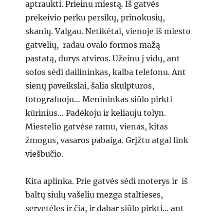
aptraukti. Prieinu miestą. Iš gatvės
prekeivio perku persikų, prinokusių,
skanių. Valgau. Netikėtai, vienoje iš miesto
gatvelių, radau ovalo formos mažą
pastatą, durys atviros. Užeinu į vidų, ant
sofos sėdi dailininkas, kalba telefonu. Ant
sienų paveikslai, šalia skulptūros,
fotografuoju… Menininkas siūlo pirkti
kūrinius… Padėkoju ir keliauju tolyn.
Miestelio gatvėse ramu, vienas, kitas
žmogus, vasaros pabaiga. Grįžtu atgal link
viešbučio.
Kita aplinka. Prie gatvės sėdi moterys ir iš
baltų siūlų vašeliu mezga staltieses,
servetėles ir čia, ir dabar siūlo pirkti… ant