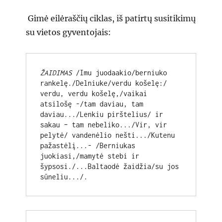
Gimė eilėraščių ciklas, iš patirtų susitikimų
su vietos gyventojais:
ŽAIDIMAS
 /Imu juodaakio/berniuko 
rankelę./Delniuke/verdu košelę:/ 
verdu, verdu košelę,/vaikai 
atsilošę -/tam daviau, tam 
daviau.../Lenkiu pirštelius/ ir 
sakau – tam nebeliko.../Vir, vir 
pelytė/ vandenėlio nešti.../Kutenu 
pažastėlį...- /Berniukas 
juokiasi,/mamytė stebi ir 
šypsosi./...Baltaodė žaidžia/su jos 
sūneliu.../.