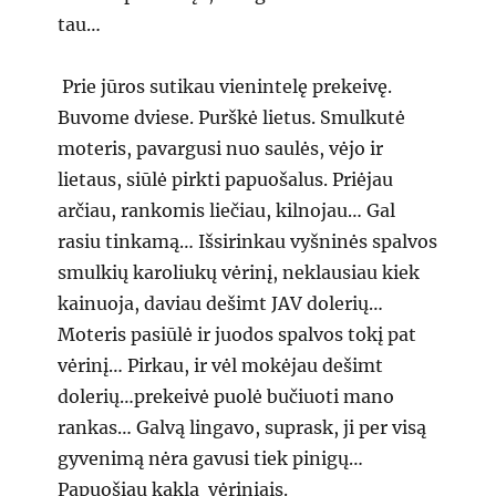
tau…
Prie jūros sutikau vienintelę prekeivę.
Buvome dviese. Purškė lietus. Smulkutė
moteris, pavargusi nuo saulės, vėjo ir
lietaus, siūlė pirkti papuošalus. Priėjau
arčiau, rankomis liečiau, kilnojau… Gal
rasiu tinkamą… Išsirinkau vyšninės spalvos
smulkių karoliukų vėrinį, neklausiau kiek
kainuoja, daviau dešimt JAV dolerių…
Moteris pasiūlė ir juodos spalvos tokį pat
vėrinį… Pirkau, ir vėl mokėjau dešimt
dolerių…prekeivė puolė bučiuoti mano
rankas… Galvą lingavo, suprask, ji per visą
gyvenimą nėra gavusi tiek pinigų…
Papuošiau kaklą vėriniais.