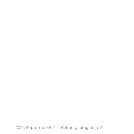
Posted
Categories
2024 September 6
Kelionių fotografija
on