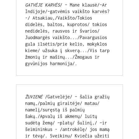
GATVĖJE KARVĖS
/ – Mane klausė/–Ar 
Indijoje/–gatvėmis vaikšto karvės?
-/ Atsakiau,/Vaikšto/Tokios 
didelės, baltos, kuprotos/ tokios 
nedidelės, rausvos ir švarios/ 
Juodmargės vaikšto.../Pavargusios 
gula ilsėtis/prie kelio, mokyklos 
kieme/ užsuka į skverą.../Vis tarp 
žmonių ir mašinų.../Žmogaus ir 
gyvūnijos harmonija/.
ŽUVIENĖ
 /Gatvelėje/ – šalia gražių 
namų,/palmių giraitėje/ matau/ 
namelį/suręstą iš palmių 
šakų./Apvalų iš akmenų/ luitų 
sudėtą žemą/ –platų/ šulinį,/ –ir 
šeimininkus - /antrokėlę/ jos mamą 
ir tėvą/. Sveikinu/ Kviečia užeiti 