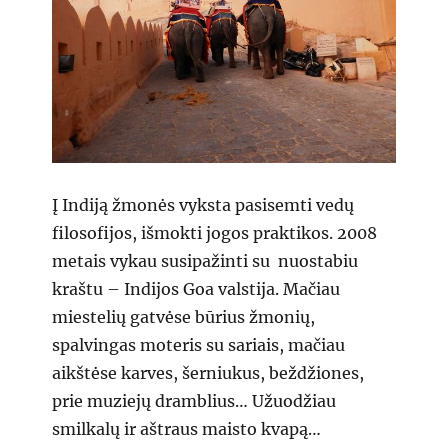
Į Indiją žmonės vyksta pasisemti vedų
filosofijos, išmokti jogos praktikos. 2008
metais vykau susipažinti su nuostabiu
kraštu – Indijos Goa valstija. Mačiau
miestelių gatvėse būrius žmonių,
spalvingas moteris su sariais, mačiau
aikštėse karves, šerniukus, beždžiones,
prie muziejų dramblius… Užuodžiau
smilkalų ir aštraus maisto kvapą…