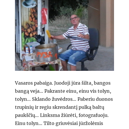
Vasaros pabaiga. Juodoji jūra šilta, bangos
bangą veja… Pakrante einu, einu vis tolyn,
tolyn… Sklando žuvėdros… Paberiu duonos
trupinių ir regiu skrendantį pulką baltų
paukščių… Linksma žiūrėti, fotografuoju.
Einu tolyn… Tilto griuvėsiai jūržolėmis