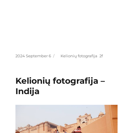
Posted
Categories
2024 September 6
Kelionių fotografija
on
Kelionių fotografija –
Indija