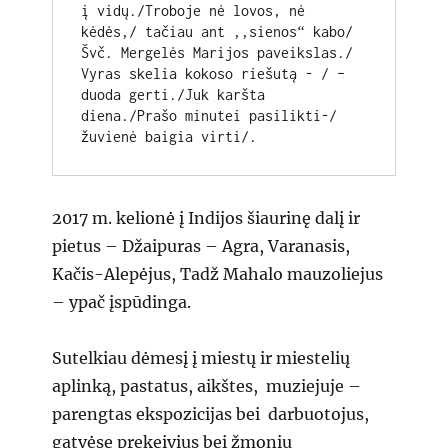
į vidų./Troboje nė lovos, nė 
kėdės,/ tačiau ant ,,sienos“ kabo/ 
Švč. Mergelės Marijos paveikslas./ 
Vyras skelia kokoso riešutą - / –
duoda gerti./Juk karšta 
diena./Prašo minutei pasilikti-/
žuvienė baigia virti/.
2017 m. kelionė į Indijos šiaurinę dalį ir
pietus – Džaipuras – Agra, Varanasis,
Kačis-Alepėjus, Tadž Mahalo mauzoliejus
– ypač įspūdinga.
Sutelkiau dėmesį į miestų ir miestelių
aplinką, pastatus, aikštes, muziejuje –
parengtas ekspozicijas bei darbuotojus,
gatvėse prekeivius bei žmonių