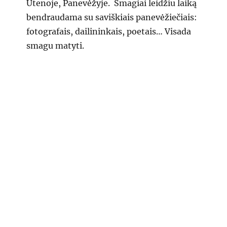
Utenoje, Panevėžyje. Smagiai leidžiu laiką
bendraudama su saviškiais panevėžiečiais:
fotografais, dailininkais, poetais… Visada
smagu matyti.