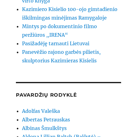
virto knyga
Kazimiero Kisielio 100-ojo gimtadienio
iškilmingas minėjimas Ramygaloje
Mintys po dokumentinio filmo
peržiūros ,,IRENA“
Pasižadėję tarnauti Lietuvai
Panevėžio rajono garbės pilietis,
skulptorius Kazimieras Kisielis
PAVARDŽIŲ RODYKLĖ
Adolfas Valeška
Albertas Petrauskas
Albinas Šmulkštys
Aldona Lillian Baltch (Balčytė) –