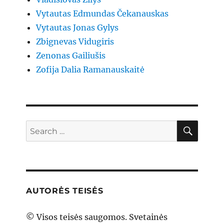
Vytautas Edmundas Čekanauskas
Vytautas Jonas Gylys
Zbignevas Vidugiris
Zenonas Gailiušis
Zofija Dalia Ramanauskaitė
SEAR
Search
for:
AUTORĖS TEISĖS
© Visos teisės saugomos. Svetainės