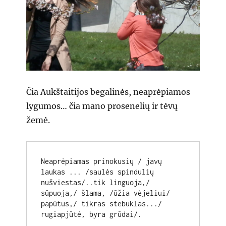
Čia Aukštaitijos begalinės, neaprėpiamos
lygumos… čia mano prosenelių ir tėvų
žemė.
Neaprėpiamas prinokusių / javų 
laukas ... /saulės spindulių 
nušviestas/..tik linguoja,/ 
sūpuoja,/ šlama, /ūžia vėjeliui/ 
papūtus,/ tikras stebuklas.../ 
rugiapjūtė, byra grūdai/.