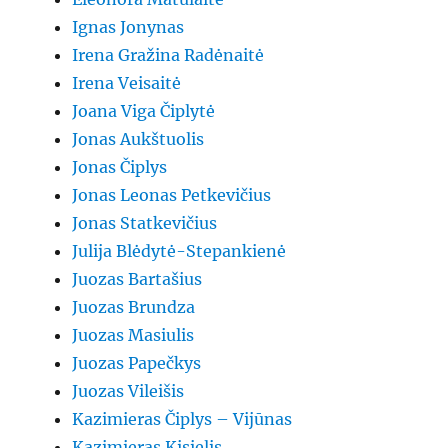
Ignas Jonynas
Irena Gražina Radėnaitė
Irena Veisaitė
Joana Viga Čiplytė
Jonas Aukštuolis
Jonas Čiplys
Jonas Leonas Petkevičius
Jonas Statkevičius
Julija Blėdytė-Stepankienė
Juozas Bartašius
Juozas Brundza
Juozas Masiulis
Juozas Papečkys
Juozas Vileišis
Kazimieras Čiplys – Vijūnas
Kazimieras Kisielis