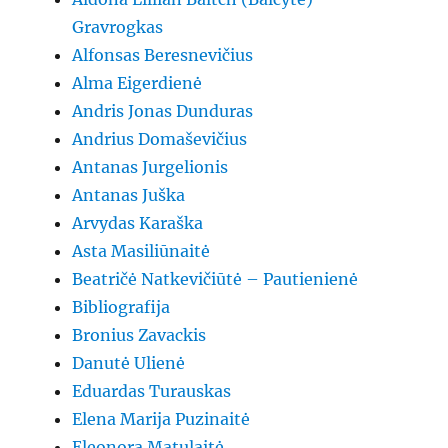
Gravrogkas
Alfonsas Beresnevičius
Alma Eigerdienė
Andris Jonas Dunduras
Andrius Domaševičius
Antanas Jurgelionis
Antanas Juška
Arvydas Karaška
Asta Masiliūnaitė
Beatričė Natkevičiūtė – Pautienienė
Bibliografija
Bronius Zavackis
Danutė Ulienė
Eduardas Turauskas
Elena Marija Puzinaitė
Eleonora Matulaitė