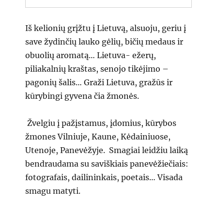
Iš kelionių grįžtu į Lietuvą, alsuoju, geriu į
save žydinčių lauko gėlių, bičių medaus ir
obuolių aromatą… Lietuva- ežerų,
piliakalnių kraštas, senojo tikėjimo –
pagonių šalis… Graži Lietuva, gražūs ir
kūrybingi gyvena čia žmonės.
Žvelgiu į pažįstamus, įdomius, kūrybos
žmones Vilniuje, Kaune, Kėdainiuose,
Utenoje, Panevėžyje. Smagiai leidžiu laiką
bendraudama su saviškiais panevėžiečiais:
fotografais, dailininkais, poetais… Visada
smagu matyti.