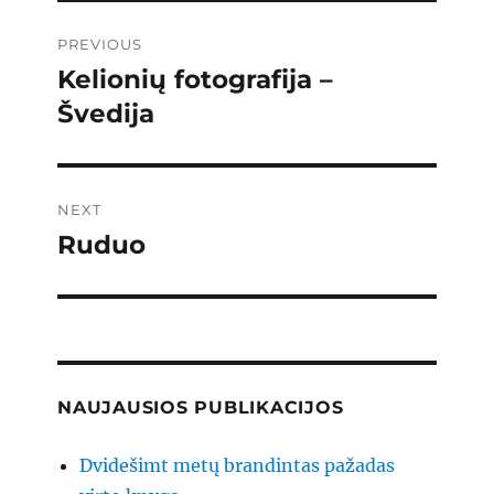
Post
PREVIOUS
navigation
Kelionių fotografija –
Previous
post:
Švedija
NEXT
Ruduo
Next
post:
NAUJAUSIOS PUBLIKACIJOS
Dvidešimt metų brandintas pažadas