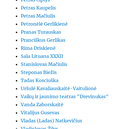
Petras Kaupelis
Petras Mačiulis
Petronėlė Gerlikienė
Pranas Turauskas
Pranciškus Gerlikas
Rima Driskienė
Sala Lituana XXXII
Stanislovas Mačiulis
Steponas Biežis
Tadas Kosciuška
Uršulė Kavaliauskaitė-Vaitulionė
Vaikų ir jaunimo teatras "Drevinukas"
Vanda Zaborskaitė
Vitalijus Gusevas
Vladas (Ladas) Natkevičius
Vladislovas Žilys