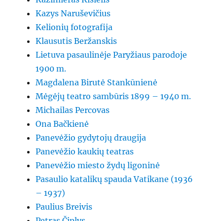
Kazys Naruševičius
Kelionių fotografija
Klausutis Beržanskis
Lietuva pasaulinėje Paryžiaus parodoje
1900 m.
Magdalena Birutė Stankūnienė
Mėgėjų teatro sambūris 1899 – 1940 m.
Michailas Percovas
Ona Bačkienė
Panevėžio gydytojų draugija
Panevėžio kaukių teatras
Panevėžio miesto žydų ligoninė
Pasaulio katalikų spauda Vatikane (1936
– 1937)
Paulius Breivis
Petras Čiplys