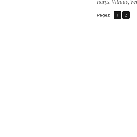
narys. Vilnius, Ve
,
Page
Page
Pages:
1
2