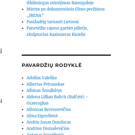
iškilmingas minėjimas Ramygaloje
Mintys po dokumentinio filmo peržiūros
,,IRENA“
Pasižadėję tarnauti Lietuvai
Panevėžio rajono garbės pilietis,
skulptorius Kazimieras Kisielis
į
PAVARDŽIŲ RODYKLĖ
s
Adolfas Valeška
Albertas Petrauskas
Albinas Šmulkštys
Aldona Lillian Baltch (Balčytė) –
i
Gravrogkas
Alfonsas Beresnevičius
Alma Eigerdienė
Andris Jonas Dunduras
Andrius Domaševičius
Antanas Jurgelionis