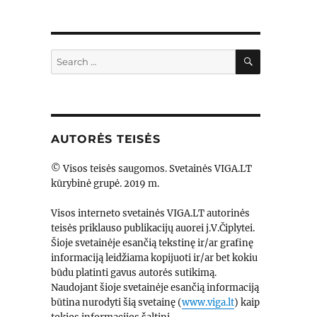
SEARCH
Search
for:
AUTORĖS TEISĖS
© Visos teisės saugomos. Svetainės VIGA.LT
kūrybinė grupė. 2019 m.
Visos interneto svetainės VIGA.LT autorinės
teisės priklauso publikacijų auorei j.V.Čiplytei.
Šioje svetainėje esančią tekstinę ir/ar grafinę
informaciją leidžiama kopijuoti ir/ar bet kokiu
būdu platinti gavus autorės sutikimą.
Naudojant šioje svetainėje esančią informaciją
būtina nurodyti šią svetainę (
www.viga.lt
) kaip