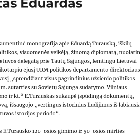
tas Eduardas
kumentinė monografija apie Eduardą Turauską, iškilų
olitikos, visuomenės veikėją, žinomą diplomatą, nuolatin
ietuvos delegatą prie Tautų Sąjungos, lemtingu Lietuvai
aikotarpiu ėjusį URM politikos departamento direktoriau
vusį ,,sprendžiant visus pagrindinius užsienio politikos
m. sutarties su Sovietų Sąjunga sudarymo, Vilniaus
imo ir kt.“ E.Turauskas sukaupė įspūdingą dokumentų,
vą, išsaugojo ,,vertingus istorinius liudijimus iš labiausia
uvos istorijos periodo“.
 E.Turausko 120-osios gimimo ir 50-osios mirties