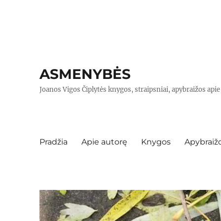
ASMENYBĖS
Joanos Vigos Čiplytės knygos, straipsniai, apybraižos api
Pradžia
Apie autorę
Knygos
Apybraiž