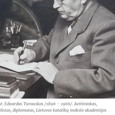
tė. Eduardas Turauskas /1896 – 1966/. Aeitininkas,
alistas, diplomatas, Lietuvos katalikų mokslo akademijos