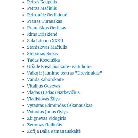
Petras Kaupelis
Petras Mačiulis
Petronėlė Gerlikienė
Pranas Turauskas
Pranciškus Gerlikas
Rima Driskienė
Sala Lituana XXXII
Stanislovas Mačiulis
Steponas Biežis
Tadas Kosciuška
Uršulė Kavaliauskaitė-Vaitulionė
Vaikų ir jaunimo teatras "Drevinukas"
Vanda Zaborskaitė
Vitalijus Gusevas
Vladas (Ladas) Natkevičius
Vladislovas Žilys
Vytautas Edmundas Čekanauskas
Vytautas Jonas Gylys
Zbignevas Vidugiris
Zenonas Gailiušis
Zofija Dalia Ramanauskaitė