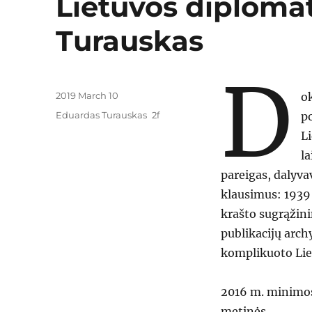
Lietuvos diploma
Turauskas
D
Posted
2019 March 10
o
on
Categories
Eduardas Turauskas
p
L
l
pareigas, dalyva
klausimus: 1939 
krašto sugrąžin
publikacijų archy
komplikuoto Liet
2016 m. minimos
metinės.