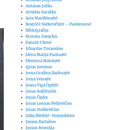
Antanas Juška
Arvydas Karaška
Asta Masiliūnaitė
Beatričė Natkevičiūtė – Pautienienė
Bibliografija
Bronius Zavackis
Danutė Ulienė
Eduardas Turauskas
Elena Marija Puzinaitė
Eleonora Matulaitė
Ignas Jonynas
Irena Gražina Radėnaitė
Irena Veisaitė
Joana Viga Čiplytė
Jonas Aukštuolis
Jonas Čiplys
Jonas Leonas Petkevičius
Jonas Statkevičius
Julija Blėdytė-Stepankienė
Juozas Bartašius
Juozas Brundza