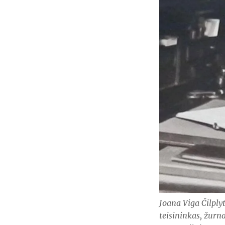
Joana Viga Čilply
teisininkas, žurn