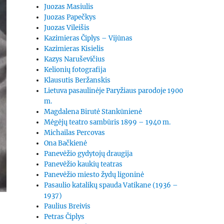
Juozas Masiulis
Juozas Papečkys
Juozas Vileišis
Kazimieras Čiplys – Vijūnas
Kazimieras Kisielis
Kazys Naruševičius
Kelionių fotografija
Klausutis Beržanskis
Lietuva pasaulinėje Paryžiaus parodoje 1900
m.
Magdalena Birutė Stankūnienė
Mėgėjų teatro sambūris 1899 – 1940 m.
Michailas Percovas
Ona Bačkienė
Panevėžio gydytojų draugija
Panevėžio kaukių teatras
Panevėžio miesto žydų ligoninė
Pasaulio katalikų spauda Vatikane (1936 –
1937)
Paulius Breivis
Petras Čiplys