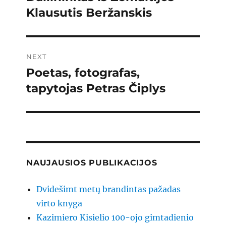
post:
Klausutis Beržanskis
NEXT
Poetas, fotografas,
Next
post:
tapytojas Petras Čiplys
NAUJAUSIOS PUBLIKACIJOS
Dvidešimt metų brandintas pažadas
virto knyga
Kazimiero Kisielio 100-ojo gimtadienio