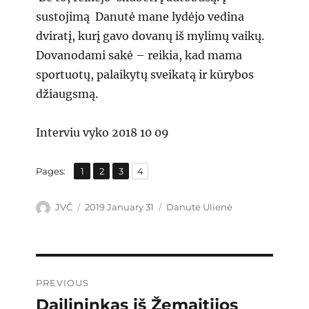
sustojimą Danutė mane lydėjo vedina
dviratį, kurį gavo dovanų iš mylimų vaikų.
Dovanodami sakė – reikia, kad mama
sportuotų, palaikytų sveikatą ir kūrybos
džiaugsmą.
Interviu vyko 2018 10 09
,
,
,
Page
Page
Page
Page
Pages:
1
2
3
4
Author
Posted
Categories
JVČ
2019 January 31
Danutė Ulienė
on
Post
PREVIOUS
navigation
Dailininkas iš Žemaitijos
Previous