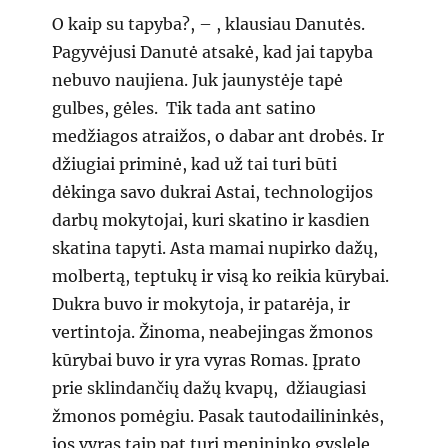
O kaip su tapyba?, – , klausiau Danutės.
Pagyvėjusi Danutė atsakė, kad jai tapyba
nebuvo naujiena. Juk jaunystėje tapė
gulbes, gėles. Tik tada ant satino
medžiagos atraižos, o dabar ant drobės. Ir
džiugiai priminė, kad už tai turi būti
dėkinga savo dukrai Astai, technologijos
darbų mokytojai, kuri skatino ir kasdien
skatina tapyti. Asta mamai nupirko dažų,
molbertą, teptukų ir visą ko reikia kūrybai.
Dukra buvo ir mokytoja, ir patarėja, ir
vertintoja. Žinoma, neabejingas žmonos
kūrybai buvo ir yra vyras Romas. Įprato
prie sklindančių dažų kvapų, džiaugiasi
žmonos pomėgiu. Pasak tautodailininkės,
jos vyras taip pat turi menininko gyslelę,