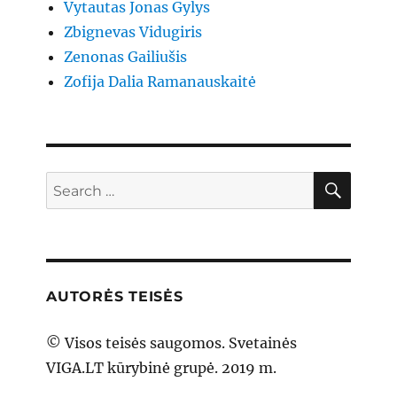
Vytautas Jonas Gylys
Zbignevas Vidugiris
Zenonas Gailiušis
Zofija Dalia Ramanauskaitė
SEAR
Search
for:
AUTORĖS TEISĖS
© Visos teisės saugomos. Svetainės
VIGA.LT kūrybinė grupė. 2019 m.