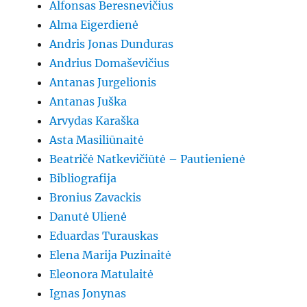
Alfonsas Beresnevičius
Alma Eigerdienė
Andris Jonas Dunduras
Andrius Domaševičius
Antanas Jurgelionis
Antanas Juška
Arvydas Karaška
Asta Masiliūnaitė
Beatričė Natkevičiūtė – Pautienienė
Bibliografija
Bronius Zavackis
Danutė Ulienė
Eduardas Turauskas
Elena Marija Puzinaitė
Eleonora Matulaitė
Ignas Jonynas