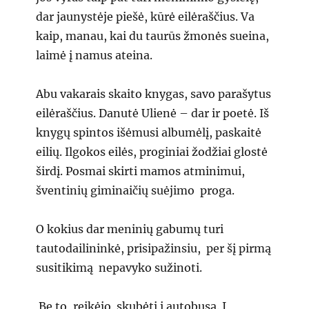
dar jaunystėje piešė, kūrė eilėraščius. Va
kaip, manau, kai du taurūs žmonės sueina,
laimė į namus ateina.
Abu vakarais skaito knygas, savo parašytus
eilėraščius. Danutė Ulienė – dar ir poetė. Iš
knygų spintos išėmusi albumėlį, paskaitė
eilių. Ilgokos eilės, proginiai žodžiai glostė
širdį. Posmai skirti mamos atminimui,
šventinių giminaičių suėjimo proga.
O kokius dar meninių gabumų turi
tautodailininkė, prisipažinsiu, per šį pirmą
susitikimą nepavyko sužinoti.
Be to, reikėjo skubėti į autobusą. Į