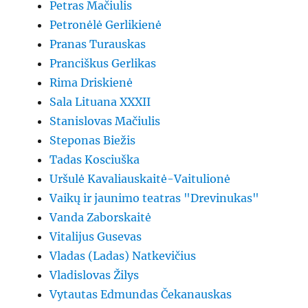
Petras Mačiulis
Petronėlė Gerlikienė
Pranas Turauskas
Pranciškus Gerlikas
Rima Driskienė
Sala Lituana XXXII
Stanislovas Mačiulis
Steponas Biežis
Tadas Kosciuška
Uršulė Kavaliauskaitė-Vaitulionė
Vaikų ir jaunimo teatras "Drevinukas"
Vanda Zaborskaitė
Vitalijus Gusevas
Vladas (Ladas) Natkevičius
Vladislovas Žilys
Vytautas Edmundas Čekanauskas