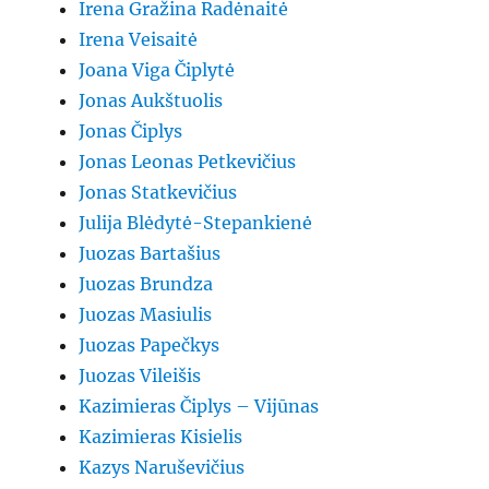
Irena Gražina Radėnaitė
Irena Veisaitė
Joana Viga Čiplytė
Jonas Aukštuolis
Jonas Čiplys
Jonas Leonas Petkevičius
Jonas Statkevičius
Julija Blėdytė-Stepankienė
Juozas Bartašius
Juozas Brundza
Juozas Masiulis
Juozas Papečkys
Juozas Vileišis
Kazimieras Čiplys – Vijūnas
Kazimieras Kisielis
Kazys Naruševičius