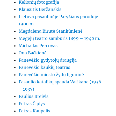
Kelionių fotografija
Klausutis Beržanskis
Lietuva pasaulinėje Paryžiaus parodoje
1900 m.
Magdalena Birutė Stankūnienė
Mėgėjų teatro sambūris 1899 – 1940 m.
Michailas Percovas
Ona Bačkienė
Panevėžio gydytojų draugija
Panevėžio kaukių teatras
Panevėžio miesto žydų ligoninė
Pasaulio katalikų spauda Vatikane (1936
– 1937)
Paulius Breivis
Petras Čiplys
Petras Kaupelis