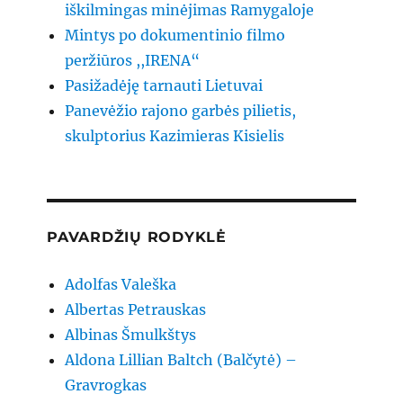
iškilmingas minėjimas Ramygaloje
Mintys po dokumentinio filmo
peržiūros ,,IRENA“
Pasižadėję tarnauti Lietuvai
Panevėžio rajono garbės pilietis,
skulptorius Kazimieras Kisielis
PAVARDŽIŲ RODYKLĖ
Adolfas Valeška
Albertas Petrauskas
Albinas Šmulkštys
Aldona Lillian Baltch (Balčytė) –
Gravrogkas