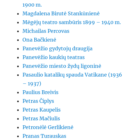
1900 m.
Magdalena Birutė Stankūnienė
Mėgėjų teatro sambūris 1899 – 1940 m.
Michailas Percovas
Ona Bačkienė
Panevėžio gydytojų draugija
Panevėžio kaukių teatras
Panevėžio miesto žydų ligoninė
Pasaulio katalikų spauda Vatikane (1936
– 1937)
Paulius Breivis
Petras Čiplys
Petras Kaupelis
Petras Mačiulis
Petronėlė Gerlikienė
Pranas Turauskas