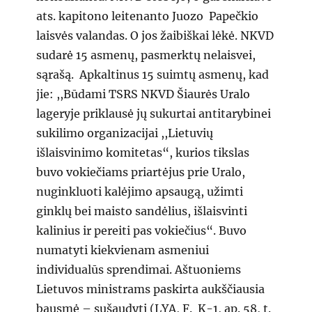
ats. kapitono leitenanto Juozo Papečkio
laisvės valandas. O jos žaibiškai lėkė. NKVD
sudarė 15 asmenų, pasmerktų nelaisvei,
sąrašą. Apkaltinus 15 suimtų asmenų, kad
jie: ,,Būdami TSRS NKVD Šiaurės Uralo
lageryje priklausė jų sukurtai antitarybinei
sukilimo organizacijai ,,Lietuvių
išlaisvinimo komitetas“, kurios tikslas
buvo vokiečiams priartėjus prie Uralo,
nuginkluoti kalėjimo apsaugą, užimti
ginklų bei maisto sandėlius, išlaisvinti
kalinius ir pereiti pas vokiečius“. Buvo
numatyti kiekvienam asmeniui
individualūs sprendimai. Aštuoniems
Lietuvos ministrams paskirta aukščiausia
bausmė – sušaudyti (LYA, F. K-1, ap. 58, t.