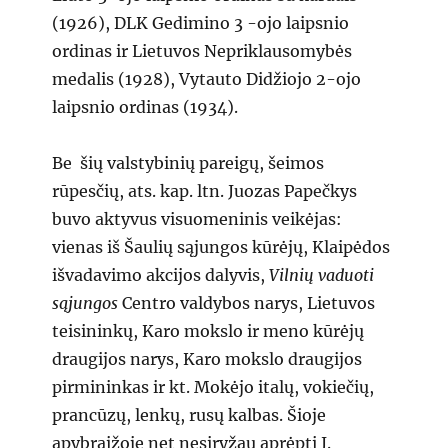
(1926), DLK Gedimino 3 -ojo laipsnio
ordinas ir Lietuvos Nepriklausomybės
medalis (1928), Vytauto Didžiojo 2-ojo
laipsnio ordinas (1934).
Be šių valstybinių pareigų, šeimos
rūpesčių, ats. kap. ltn. Juozas Papečkys
buvo aktyvus visuomeninis veikėjas:
vienas iš Šaulių sąjungos kūrėjų, Klaipėdos
išvadavimo akcijos dalyvis,
Vilnių vaduoti
sąjungos
Centro valdybos narys, Lietuvos
teisininkų, Karo mokslo ir meno kūrėjų
draugijos narys, Karo mokslo draugijos
pirmininkas ir kt. Mokėjo italų, vokiečių,
prancūzų, lenkų, rusų kalbas. Šioje
apybraižoje net nesiryžau aprėpti J.