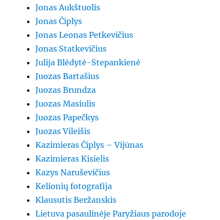
Jonas Aukštuolis
Jonas Čiplys
Jonas Leonas Petkevičius
Jonas Statkevičius
Julija Blėdytė-Stepankienė
Juozas Bartašius
Juozas Brundza
Juozas Masiulis
Juozas Papečkys
Juozas Vileišis
Kazimieras Čiplys – Vijūnas
Kazimieras Kisielis
Kazys Naruševičius
Kelionių fotografija
Klausutis Beržanskis
Lietuva pasaulinėje Paryžiaus parodoje