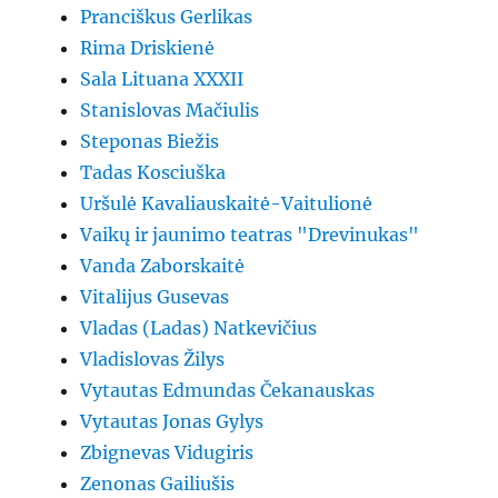
Pranciškus Gerlikas
Rima Driskienė
Sala Lituana XXXII
Stanislovas Mačiulis
Steponas Biežis
Tadas Kosciuška
Uršulė Kavaliauskaitė-Vaitulionė
Vaikų ir jaunimo teatras "Drevinukas"
Vanda Zaborskaitė
Vitalijus Gusevas
Vladas (Ladas) Natkevičius
Vladislovas Žilys
Vytautas Edmundas Čekanauskas
Vytautas Jonas Gylys
Zbignevas Vidugiris
Zenonas Gailiušis