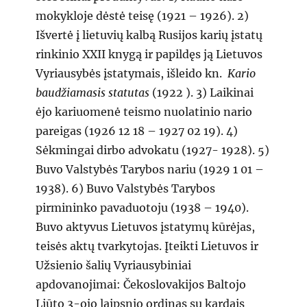
mokykloje dėstė teisę (1921 – 1926). 2)
Išvertė į lietuvių kalbą Rusijos karių įstatų
rinkinio XXII knygą ir papildęs ją Lietuvos
Vyriausybės įstatymais, išleido kn.
Kario
baudžiamasis statutas
(1922 ). 3) Laikinai
ėjo kariuomenė teismo nuolatinio nario
pareigas (1926 12 18 – 1927 02 19). 4)
Sėkmingai dirbo advokatu (1927- 1928). 5)
Buvo Valstybės Tarybos nariu (1929 1 01 –
1938). 6) Buvo Valstybės Tarybos
pirmininko pavaduotoju (1938 – 1940).
Buvo aktyvus Lietuvos įstatymų kūrėjas,
teisės aktų tvarkytojas. Įteikti Lietuvos ir
Užsienio šalių Vyriausybiniai
apdovanojimai: Čekoslovakijos Baltojo
Liūto 3-ojo laipsnio ordinas su kardais