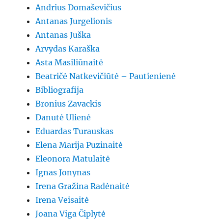
Andrius Domaševičius
Antanas Jurgelionis
Antanas Juška
Arvydas Karaška
Asta Masiliūnaitė
Beatričė Natkevičiūtė – Pautienienė
Bibliografija
Bronius Zavackis
Danutė Ulienė
Eduardas Turauskas
Elena Marija Puzinaitė
Eleonora Matulaitė
Ignas Jonynas
Irena Gražina Radėnaitė
Irena Veisaitė
Joana Viga Čiplytė