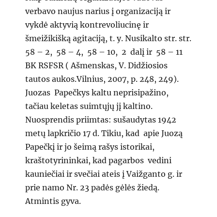
verbavo naujus narius į organizaciją ir
vykdė aktyvią kontrevoliucinę ir
šmeižikišką agitaciją, t. y. Nusikalto str. str.
58 – 2, 58 – 4, 58 – 10, 2 dalį ir 58 – 11
BK RSFSR ( Ašmenskas, V. Didžiosios
tautos aukos.Vilnius, 2007, p. 248, 249).
Juozas Papečkys kaltu neprisipažino,
tačiau keletas suimtųjų jį kaltino.
Nuosprendis priimtas: sušaudytas 1942
metų lapkričio 17 d. Tikiu, kad apie Juozą
Papečkį ir jo šeimą rašys istorikai,
kraštotyrininkai, kad pagarbos vedini
kauniečiai ir svečiai ateis į Vaižganto g. ir
prie namo Nr. 23 padės gėlės žiedą.
Atmintis gyva.