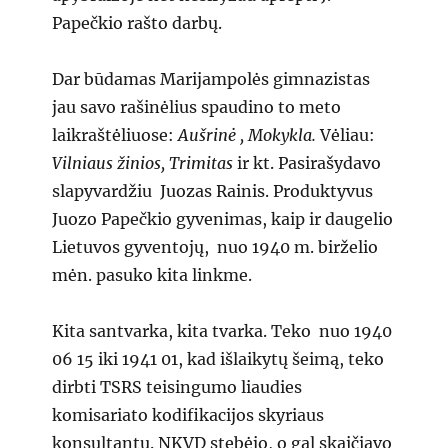
Papečkio rašto darbų.
Dar būdamas Marijampolės gimnazistas
jau savo rašinėlius spaudino to meto
laikraštėliuose:
Aušrinė , Mokykla.
Vėliau:
Vilniaus žinios, Trimitas
ir kt. Pasirašydavo
slapyvardžiu Juozas Rainis. Produktyvus
Juozo Papečkio gyvenimas, kaip ir daugelio
Lietuvos gyventojų, nuo 1940 m. birželio
mėn. pasuko kita linkme.
Kita santvarka, kita tvarka. Teko nuo 1940
06 15 iki 1941 01, kad išlaikytų šeimą, teko
dirbti TSRS teisingumo liaudies
komisariato kodifikacijos skyriaus
konsultantu. NKVD stebėjo, o gal skaičiavo