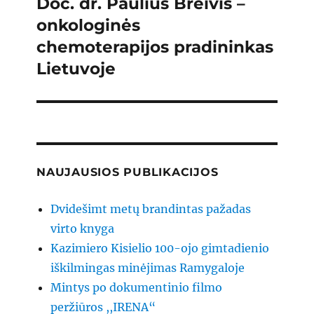
Doc. dr. Paulius Breivis –
Next
post:
onkologinės
chemoterapijos pradininkas
Lietuvoje
NAUJAUSIOS PUBLIKACIJOS
Dvidešimt metų brandintas pažadas
virto knyga
Kazimiero Kisielio 100-ojo gimtadienio
iškilmingas minėjimas Ramygaloje
Mintys po dokumentinio filmo
peržiūros ,,IRENA“