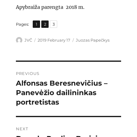
Apybraiža parengta 2018 m.
,
,
Page
Page
Page
Pages:
1
2
3
Author
Posted
Categories
JVČ
2019 February 17
Juozas Papečkys
on
Post
PREVIOUS
navigation
Alfonsas Beresnevičius –
Previous
post:
Panevėžio dailininkas
portretistas
NEXT