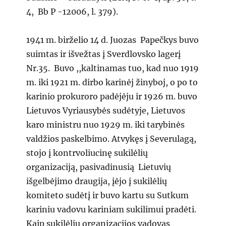
4, Bb P -12006, l. 379).
1941 m. birželio 14 d. Juozas Papečkys buvo
suimtas ir išvežtas į Sverdlovsko lagerį
Nr.35. Buvo ,,kaltinamas tuo, kad nuo 1919
m. iki 1921 m. dirbo karinėj žinyboj, o po to
karinio prokuroro padėjėju ir 1926 m. buvo
Lietuvos Vyriausybės sudėtyje, Lietuvos
karo ministru nuo 1929 m. iki tarybinės
valdžios paskelbimo. Atvykęs į Severulagą,
stojo į kontrvoliucinę sukilėlių
organizaciją, pasivadinusią Lietuvių
išgelbėjimo draugija, įėjo į sukilėlių
komiteto sudėtį ir buvo kartu su Sutkum
kariniu vadovu kariniam sukilimui pradėti.
Kaip sukilėlių organizacijos vadovas