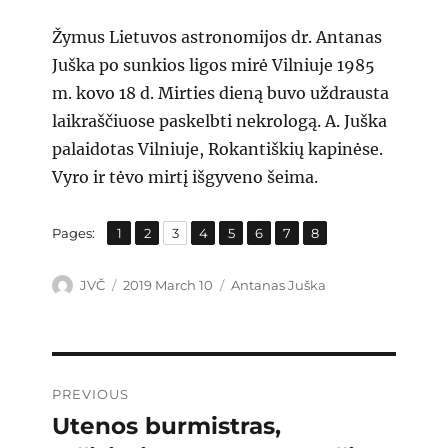
Žymus Lietuvos astronomijos dr. Antanas
Juška po sunkios ligos mirė Vilniuje 1985
m. kovo 18 d. Mirties dieną buvo uždrausta
laikraščiuose paskelbti nekrologą. A. Juška
palaidotas Vilniuje, Rokantiškių kapinėse.
Vyro ir tėvo mirtį išgyveno šeima.
,
,
,
,
,
,
,
Page
Page
Page
Page
Page
Page
Page
Page
Pages:
1
2
3
4
5
6
7
8
Author
Posted
Categories
JVČ
2019 March 10
Antanas Juška
on
Post
PREVIOUS
navigation
Utenos burmistras,
Previous