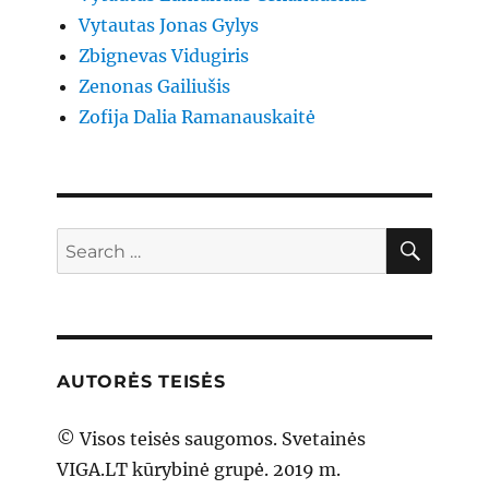
Vytautas Jonas Gylys
Zbignevas Vidugiris
Zenonas Gailiušis
Zofija Dalia Ramanauskaitė
SEAR
Search
for:
AUTORĖS TEISĖS
© Visos teisės saugomos. Svetainės
VIGA.LT kūrybinė grupė. 2019 m.