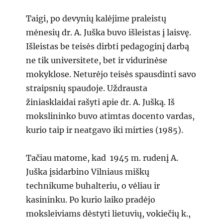
Taigi, po devynių kalėjime praleistų
mėnesių dr. A. Juška buvo išleistas į laisvę.
Išleistas be teisės dirbti pedagoginį darbą
ne tik universitete, bet ir vidurinėse
mokyklose. Neturėjo teisės spausdinti savo
straipsnių spaudoje. Uždrausta
žiniasklaidai rašyti apie dr. A. Jušką. Iš
mokslininko buvo atimtas docento vardas,
kurio taip ir neatgavo iki mirties (1985).
Tačiau matome, kad 1945 m. rudenį A.
Juška įsidarbino Vilniaus miškų
technikume buhalteriu, o vėliau ir
kasininku. Po kurio laiko pradėjo
moksleiviams dėstyti lietuvių, vokiečių k.,