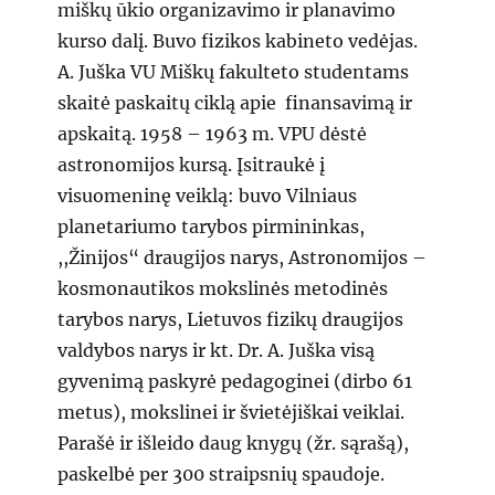
miškų ūkio organizavimo ir planavimo
kurso dalį. Buvo fizikos kabineto vedėjas.
A. Juška VU Miškų fakulteto studentams
skaitė paskaitų ciklą apie finansavimą ir
apskaitą. 1958 – 1963 m. VPU dėstė
astronomijos kursą. Įsitraukė į
visuomeninę veiklą: buvo Vilniaus
planetariumo tarybos pirmininkas,
,,Žinijos“ draugijos narys, Astronomijos –
kosmonautikos mokslinės metodinės
tarybos narys, Lietuvos fizikų draugijos
valdybos narys ir kt. Dr. A. Juška visą
gyvenimą paskyrė pedagoginei (dirbo 61
metus), mokslinei ir švietėjiškai veiklai.
Parašė ir išleido daug knygų (žr. sąrašą),
paskelbė per 300 straipsnių spaudoje.