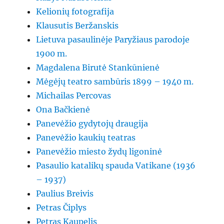
Kelionių fotografija
Klausutis Beržanskis
Lietuva pasaulinėje Paryžiaus parodoje
1900 m.
Magdalena Birutė Stankūnienė
Mėgėjų teatro sambūris 1899 – 1940 m.
Michailas Percovas
Ona Bačkienė
Panevėžio gydytojų draugija
Panevėžio kaukių teatras
Panevėžio miesto žydų ligoninė
Pasaulio katalikų spauda Vatikane (1936
– 1937)
Paulius Breivis
Petras Čiplys
Petras Kaupelis