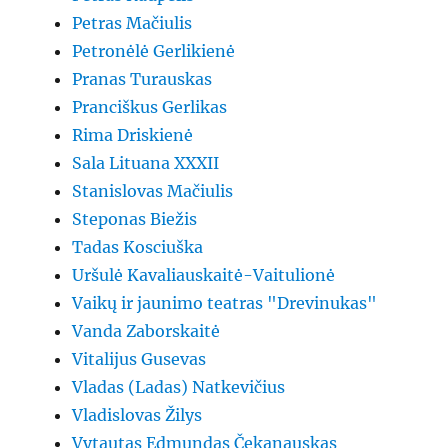
Petras Mačiulis
Petronėlė Gerlikienė
Pranas Turauskas
Pranciškus Gerlikas
Rima Driskienė
Sala Lituana XXXII
Stanislovas Mačiulis
Steponas Biežis
Tadas Kosciuška
Uršulė Kavaliauskaitė-Vaitulionė
Vaikų ir jaunimo teatras "Drevinukas"
Vanda Zaborskaitė
Vitalijus Gusevas
Vladas (Ladas) Natkevičius
Vladislovas Žilys
Vytautas Edmundas Čekanauskas