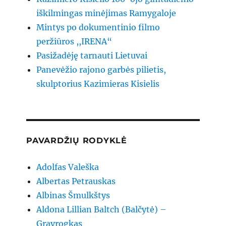
iškilmingas minėjimas Ramygaloje
Mintys po dokumentinio filmo
peržiūros ,,IRENA“
Pasižadėję tarnauti Lietuvai
Panevėžio rajono garbės pilietis,
skulptorius Kazimieras Kisielis
PAVARDŽIŲ RODYKLĖ
Adolfas Valeška
Albertas Petrauskas
Albinas Šmulkštys
Aldona Lillian Baltch (Balčytė) –
Gravrogkas