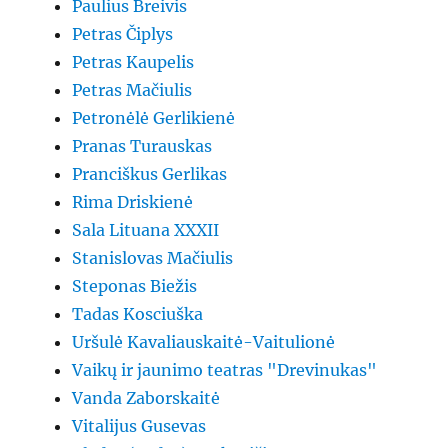
Paulius Breivis
Petras Čiplys
Petras Kaupelis
Petras Mačiulis
Petronėlė Gerlikienė
Pranas Turauskas
Pranciškus Gerlikas
Rima Driskienė
Sala Lituana XXXII
Stanislovas Mačiulis
Steponas Biežis
Tadas Kosciuška
Uršulė Kavaliauskaitė-Vaitulionė
Vaikų ir jaunimo teatras "Drevinukas"
Vanda Zaborskaitė
Vitalijus Gusevas