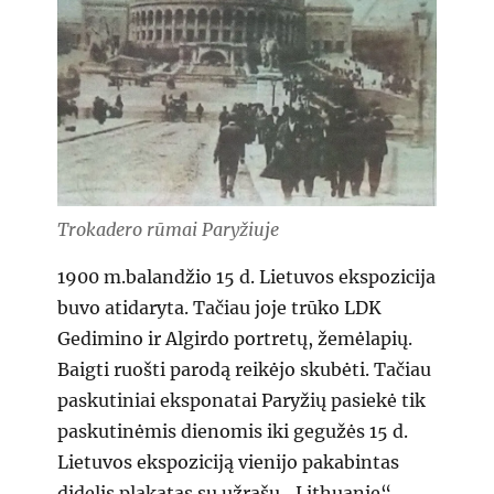
Trokadero rūmai Paryžiuje
1900 m.balandžio 15 d. Lietuvos ekspozicija
buvo atidaryta. Tačiau joje trūko LDK
Gedimino ir Algirdo portretų, žemėlapių.
Baigti ruošti parodą reikėjo skubėti. Tačiau
paskutiniai eksponatai Paryžių pasiekė tik
paskutinėmis dienomis iki gegužės 15 d.
Lietuvos ekspoziciją vienijo pakabintas
didelis plakatas su užrašu ,,Lithuanie“.