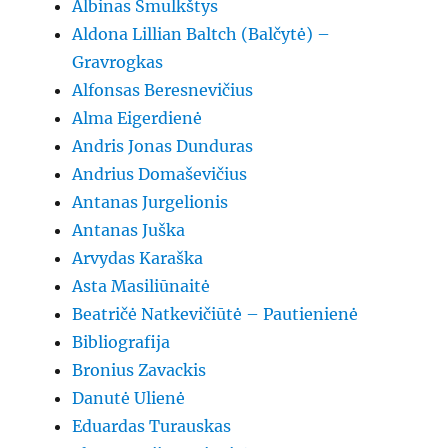
Albinas Šmulkštys
Aldona Lillian Baltch (Balčytė) –
Gravrogkas
Alfonsas Beresnevičius
Alma Eigerdienė
Andris Jonas Dunduras
Andrius Domaševičius
Antanas Jurgelionis
Antanas Juška
Arvydas Karaška
Asta Masiliūnaitė
Beatričė Natkevičiūtė – Pautienienė
Bibliografija
Bronius Zavackis
Danutė Ulienė
Eduardas Turauskas