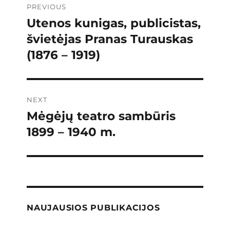
PREVIOUS
navigation
Utenos kunigas, publicistas,
Previous
post:
švietėjas Pranas Turauskas
(1876 – 1919)
NEXT
Mėgėjų teatro sambūris
Next
post:
1899 – 1940 m.
NAUJAUSIOS PUBLIKACIJOS