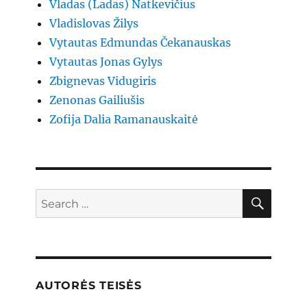
Vladas (Ladas) Natkevičius
Vladislovas Žilys
Vytautas Edmundas Čekanauskas
Vytautas Jonas Gylys
Zbignevas Vidugiris
Zenonas Gailiušis
Zofija Dalia Ramanauskaitė
SEAR
Search
for:
AUTORĖS TEISĖS