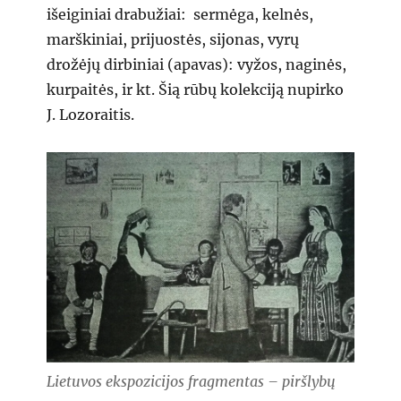
išeiginiai drabužiai: sermėga, kelnės,
marškiniai, prijuostės, sijonas, vyrų
drožėjų dirbiniai (apavas): vyžos, naginės,
kurpaitės, ir kt. Šią rūbų kolekciją nupirko
J. Lozoraitis.
Lietuvos ekspozicijos fragmentas – piršlybų