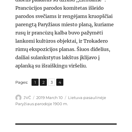
Prancūcijos parodos komitetas išleido
parodos svečiams ir rengėjams kruopščiai
parengtą Paryžiaus miesto planą, kuriame
rusų ir prancūzų kalba buvo pažymėti
lankomi kultūros objektai, ir Trokadero
rūmų ekspozicijos planas. Šiuos didelius,
dailiai sulankstytus lakštus įklijavo į
aplanką su išraiškingu viršeliu.
,
,
,
Page
Page
Page
Page
Pages:
1
2
3
4
Author
Posted
Categories
JVČ
2019 March 10
Lietuva pasaulinėje
on
Paryžiaus parodoje 1900 m.
Post