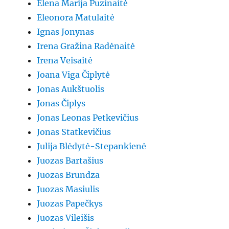
Elena Marija Puzinaitė
Eleonora Matulaitė
Ignas Jonynas
Irena Gražina Radėnaitė
Irena Veisaitė
Joana Viga Čiplytė
Jonas Aukštuolis
Jonas Čiplys
Jonas Leonas Petkevičius
Jonas Statkevičius
Julija Blėdytė-Stepankienė
Juozas Bartašius
Juozas Brundza
Juozas Masiulis
Juozas Papečkys
Juozas Vileišis