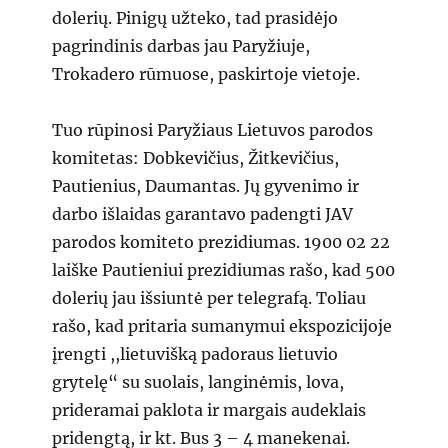
dolerių. Pinigų užteko, tad prasidėjo
pagrindinis darbas jau Paryžiuje,
Trokadero rūmuose, paskirtoje vietoje.
Tuo rūpinosi Paryžiaus Lietuvos parodos
komitetas: Dobkevičius, Žitkevičius,
Pautienius, Daumantas. Jų gyvenimo ir
darbo išlaidas garantavo padengti JAV
parodos komiteto prezidiumas. 1900 02 22
laiške Pautieniui prezidiumas rašo, kad 500
dolerių jau išsiuntė per telegrafą. Toliau
rašo, kad pritaria sumanymui ekspozicijoje
įrengti ,,lietuvišką padoraus lietuvio
grytelę“ su suolais, langinėmis, lova,
prideramai paklota ir margais audeklais
pridengtą, ir kt. Bus 3 – 4 manekenai.