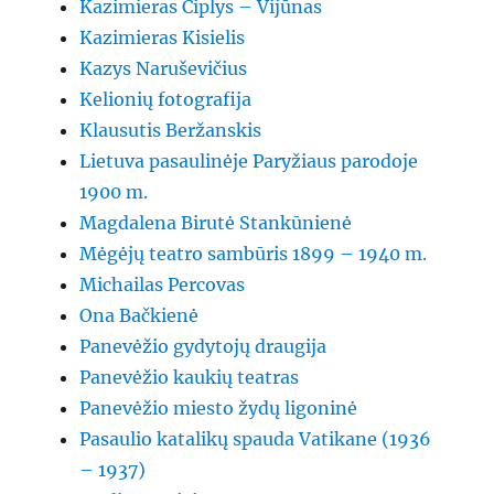
Kazimieras Čiplys – Vijūnas
Kazimieras Kisielis
Kazys Naruševičius
Kelionių fotografija
Klausutis Beržanskis
Lietuva pasaulinėje Paryžiaus parodoje
1900 m.
Magdalena Birutė Stankūnienė
Mėgėjų teatro sambūris 1899 – 1940 m.
Michailas Percovas
Ona Bačkienė
Panevėžio gydytojų draugija
Panevėžio kaukių teatras
Panevėžio miesto žydų ligoninė
Pasaulio katalikų spauda Vatikane (1936
– 1937)