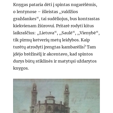
Knygas pataria dėti į spintas nugarėlėmis,
o lentynose – išleistas ,,valdžios
graždankes“, tai sudėliojus, bus kontrastas
kiekvienam žiūrovui. Pritarė rodyti kitus
laikraščius: ,,Lietuva“, ,,Saulė“, ,,Vienybė“,
tik pirmų ketverių metų leidybos. Kaip
turėtų atrodyti įrengtas kambarėlis? Tam
įdėjo brėžinėlį ir akcentavo, kad spintos
durys būtų stiklinės ir matytųsi uždarytos
knygos.