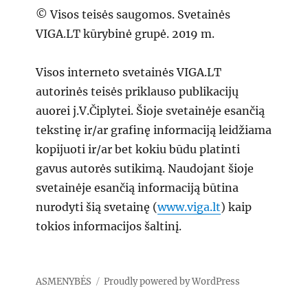
© Visos teisės saugomos. Svetainės
VIGA.LT kūrybinė grupė. 2019 m.
Visos interneto svetainės VIGA.LT
autorinės teisės priklauso publikacijų
auorei j.V.Čiplytei. Šioje svetainėje esančią
tekstinę ir/ar grafinę informaciją leidžiama
kopijuoti ir/ar bet kokiu būdu platinti
gavus autorės sutikimą. Naudojant šioje
svetainėje esančią informaciją būtina
nurodyti šią svetainę (
www.viga.lt
) kaip
tokios informacijos šaltinį.
ASMENYBĖS
Proudly powered by WordPress