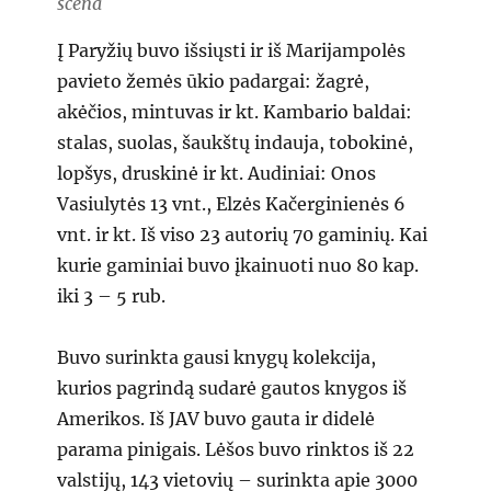
scena
Į Paryžių buvo išsiųsti ir iš Marijampolės
pavieto žemės ūkio padargai: žagrė,
akėčios, mintuvas ir kt. Kambario baldai:
stalas, suolas, šaukštų indauja, tobokinė,
lopšys, druskinė ir kt. Audiniai: Onos
Vasiulytės 13 vnt., Elzės Kačerginienės 6
vnt. ir kt. Iš viso 23 autorių 70 gaminių. Kai
kurie gaminiai buvo įkainuoti nuo 80 kap.
iki 3 – 5 rub.
Buvo surinkta gausi knygų kolekcija,
kurios pagrindą sudarė gautos knygos iš
Amerikos. Iš JAV buvo gauta ir didelė
parama pinigais. Lėšos buvo rinktos iš 22
valstijų, 143 vietovių – surinkta apie 3000