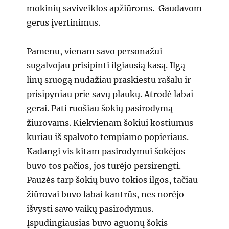
mokinių saviveiklos apžiūroms. Gaudavom
gerus įvertinimus.
Pamenu, vienam savo personažui
sugalvojau prisipinti ilgiausią kasą. Ilgą
linų sruogą nudažiau praskiestu rašalu ir
prisipyniau prie savų plaukų. Atrodė labai
gerai. Pati ruošiau šokių pasirodymą
žiūrovams. Kiekvienam šokiui kostiumus
kūriau iš spalvoto tempiamo popieriaus.
Kadangi vis kitam pasirodymui šokėjos
buvo tos pačios, jos turėjo persirengti.
Pauzės tarp šokių buvo tokios ilgos, tačiau
žiūrovai buvo labai kantrūs, nes norėjo
išvysti savo vaikų pasirodymus.
Įspūdingiausias buvo aguonų šokis –