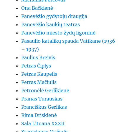
Ona Bačkienė
Panevėžio gydytojų draugija
Panevėžio kaukių teatras
Panevėžio miesto žydų ligoninė
Pasaulio katalikų spauda Vatikane (1936
– 1937)
Paulius Breivis
Petras Čiplys
Petras Kaupelis
Petras Mačiulis
Petronėlė Gerlikienė
Pranas Turauskas
Pranciškus Gerlikas
Rima Driskienė
Sala Lituana XXXII
Stanislovas Mačiulis