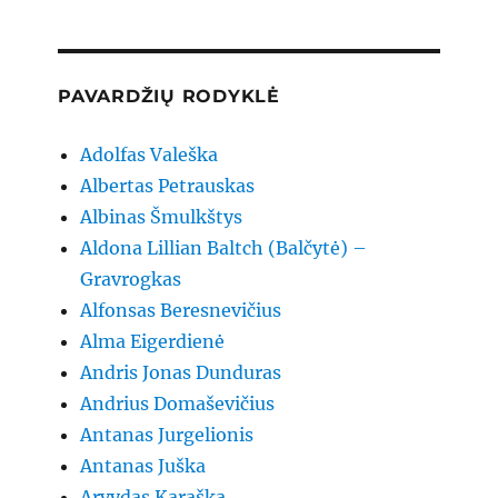
PAVARDŽIŲ RODYKLĖ
Adolfas Valeška
Albertas Petrauskas
Albinas Šmulkštys
Aldona Lillian Baltch (Balčytė) –
Gravrogkas
Alfonsas Beresnevičius
Alma Eigerdienė
Andris Jonas Dunduras
Andrius Domaševičius
Antanas Jurgelionis
Antanas Juška
Arvydas Karaška