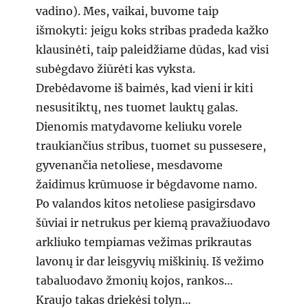
vadino). Mes, vaikai, buvome taip
išmokyti: jeigu koks stribas pradeda kažko
klausinėti, taip paleidžiame dūdas, kad visi
subėgdavo žiūrėti kas vyksta.
Drebėdavome iš baimės, kad vieni ir kiti
nesusitiktų, nes tuomet lauktų galas.
Dienomis matydavome keliuku vorele
traukiančius stribus, tuomet su pussesere,
gyvenančia netoliese, mesdavome
žaidimus krūmuose ir bėgdavome namo.
Po valandos kitos netoliese pasigirsdavo
šūviai ir netrukus per kiemą pravažiuodavo
arkliuko tempiamas vežimas prikrautas
lavonų ir dar leisgyvių miškinių. Iš vežimo
tabaluodavo žmonių kojos, rankos…
Kraujo takas driekėsi tolyn…