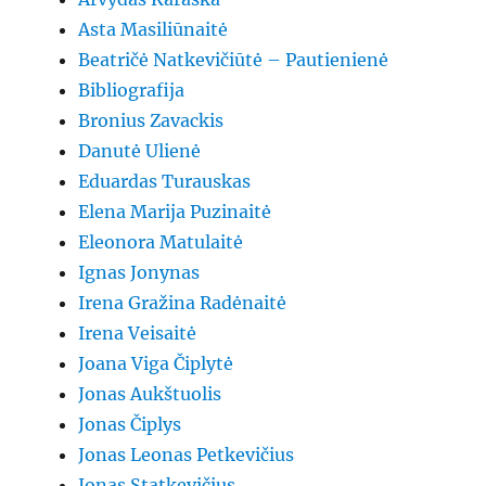
Asta Masiliūnaitė
Beatričė Natkevičiūtė – Pautienienė
Bibliografija
Bronius Zavackis
Danutė Ulienė
Eduardas Turauskas
Elena Marija Puzinaitė
Eleonora Matulaitė
Ignas Jonynas
Irena Gražina Radėnaitė
Irena Veisaitė
Joana Viga Čiplytė
Jonas Aukštuolis
Jonas Čiplys
Jonas Leonas Petkevičius
Jonas Statkevičius