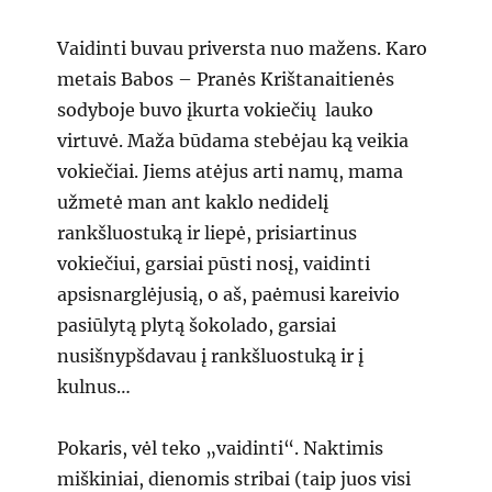
Vaidinti buvau priversta nuo mažens. Karo
metais Babos – Pranės Krištanaitienės
sodyboje buvo įkurta vokiečių lauko
virtuvė. Maža būdama stebėjau ką veikia
vokiečiai. Jiems atėjus arti namų, mama
užmetė man ant kaklo nedidelį
rankšluostuką ir liepė, prisiartinus
vokiečiui, garsiai pūsti nosį, vaidinti
apsisnarglėjusią, o aš, paėmusi kareivio
pasiūlytą plytą šokolado, garsiai
nusišnypšdavau į rankšluostuką ir į
kulnus…
Pokaris, vėl teko „vaidinti“. Naktimis
miškiniai, dienomis stribai (taip juos visi