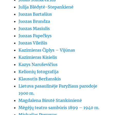
Julija Blėdytė-Stepankienė
Juozas Bartašius
Juozas Brundza
Juozas Masiulis
Juozas Papečkys
Juozas Vileišis
Kazimieras Čiplys – Vijūnas
Kazimieras Kisielis
Kazys Naruševičius
Kelionių fotografija
Klausutis Beržanskis
Lietuva pasaulinėje Paryžiaus parodoje
1900 m.
Magdalena Birutė Stankūnienė
Mėgėjų teatro sambūris 1899 – 1940 m.
Michailas Percovas