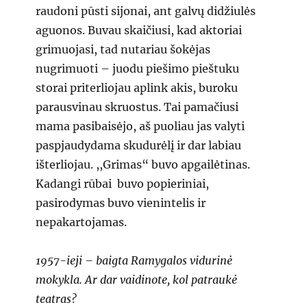
raudoni pūsti sijonai, ant galvų didžiulės
aguonos. Buvau skaičiusi, kad aktoriai
grimuojasi, tad nutariau šokėjas
nugrimuoti – juodu piešimo pieštuku
storai priterliojau aplink akis, buroku
parausvinau skruostus. Tai pamačiusi
mama pasibaisėjo, aš puoliau jas valyti
paspjaudydama skudurėlį ir dar labiau
išterliojau. ,,Grimas“ buvo apgailėtinas.
Kadangi rūbai buvo popieriniai,
pasirodymas buvo vienintelis ir
nepakartojamas.
1957-ieji – baigta Ramygalos vidurinė
mokykla. Ar dar vaidinote, kol patraukė
teatras?