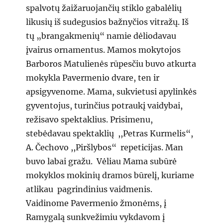
spalvotų žaižaruojančių stiklo gabalėlių
likusių iš sudegusios bažnyčios vitražų. Iš
tų „brangakmenių“ namie dėliodavau
įvairus ornamentus. Mamos mokytojos
Barboros Matulienės rūpesčiu buvo atkurta
mokykla Pavermenio dvare, ten ir
apsigyvenome. Mama, sukvietusi apylinkės
gyventojus, turinčius potraukį vaidybai,
režisavo spektaklius. Prisimenu,
stebėdavau spektaklių ,,Petras Kurmelis“,
A. Čechovo ,,Piršlybos“ repeticijas. Man
buvo labai gražu. Vėliau Mama subūrė
mokyklos mokinių dramos būrelį, kuriame
atlikau pagrindinius vaidmenis.
Vaidinome Pavermenio žmonėms, į
Ramygalą sunkvežimiu vykdavom į