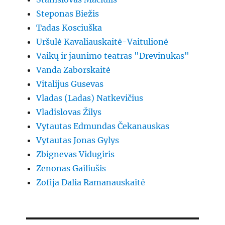
Steponas Biežis
Tadas Kosciuška
Uršulė Kavaliauskaitė-Vaitulionė
Vaikų ir jaunimo teatras "Drevinukas"
Vanda Zaborskaitė
Vitalijus Gusevas
Vladas (Ladas) Natkevičius
Vladislovas Žilys
Vytautas Edmundas Čekanauskas
Vytautas Jonas Gylys
Zbignevas Vidugiris
Zenonas Gailiušis
Zofija Dalia Ramanauskaitė