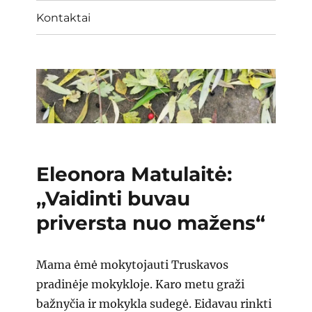
Kontaktai
Eleonora Matulaitė:
,,Vaidinti buvau
priversta nuo mažens“
Mama ėmė mokytojauti Truskavos
pradinėje mokykloje. Karo metu graži
bažnyčia ir mokykla sudegė. Eidavau rinkti