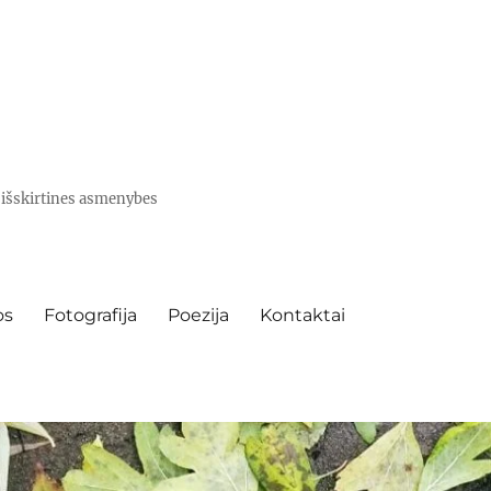
e išskirtines asmenybes
os
Fotografija
Poezija
Kontaktai