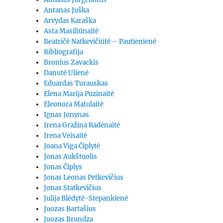
Antanas Juška
Arvydas Karaška
Asta Masiliūnaitė
Beatričė Natkevičiūtė – Pautienienė
Bibliografija
Bronius Zavackis
Danutė Ulienė
Eduardas Turauskas
Elena Marija Puzinaitė
Eleonora Matulaitė
Ignas Jonynas
Irena Gražina Radėnaitė
Irena Veisaitė
Joana Viga Čiplytė
Jonas Aukštuolis
Jonas Čiplys
Jonas Leonas Petkevičius
Jonas Statkevičius
Julija Blėdytė-Stepankienė
Juozas Bartašius
Juozas Brundza