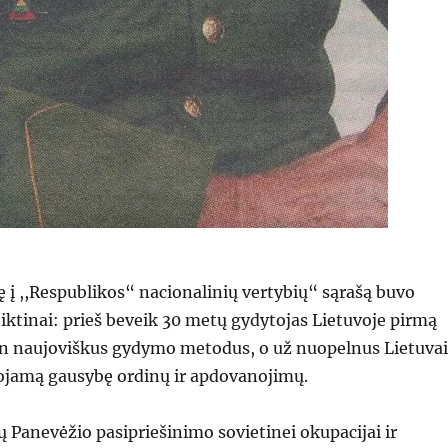
dę į ,,Respublikos“ nacionalinių vertybių“ sąrašą buvo
tiktinai: prieš beveik 30 metų gydytojas Lietuvoje pirmą
tin naujoviškus gydymo metodus, o už nuopelnus Lietuvai
uojamą gausybę ordinų ir apdovanojimų.
ų Panevėžio pasipriešinimo sovietinei okupacijai ir