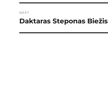
NEXT
Daktaras Steponas Biežis 
Next
post: