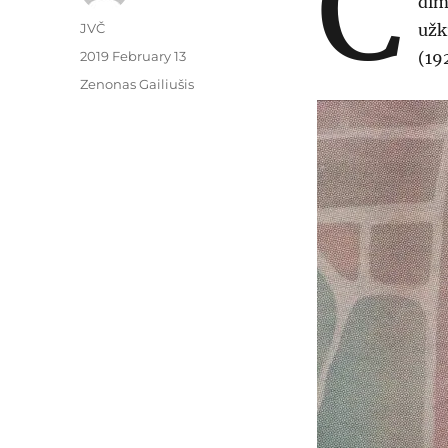
C
dim
Author
JVČ
užk
Posted
2019 February 13
(19
on
Categories
Zenonas Gailiušis