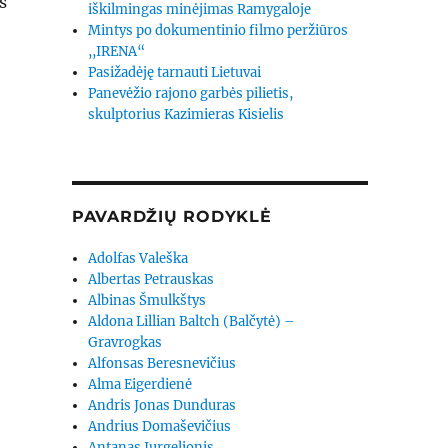
s
iškilmingas minėjimas Ramygaloje
Mintys po dokumentinio filmo peržiūros
,,IRENA“
Pasižadėję tarnauti Lietuvai
Panevėžio rajono garbės pilietis,
skulptorius Kazimieras Kisielis
PAVARDŽIŲ RODYKLĖ
Adolfas Valeška
Albertas Petrauskas
Albinas Šmulkštys
Aldona Lillian Baltch (Balčytė) –
Gravrogkas
Alfonsas Beresnevičius
Alma Eigerdienė
Andris Jonas Dunduras
Andrius Domaševičius
Antanas Jurgelionis