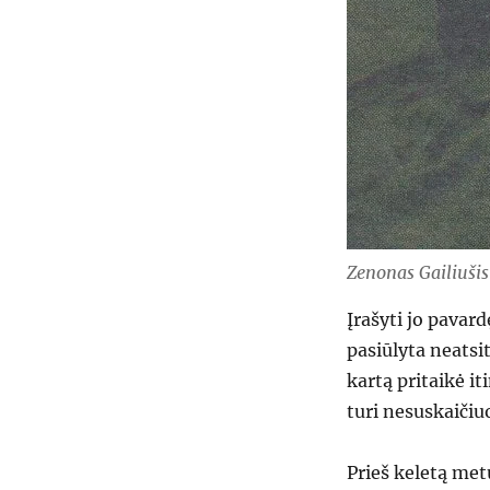
Zenonas Gailiušis
Įrašyti jo pavar
pasiūlyta neatsi
kartą pritaikė i
turi nesuskaiči
Prieš keletą met