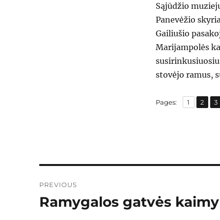
Sąjūdžio muzieju
Panevėžio skyria
Gailiušio pasako
Marijampolės ka
susirinkusiuosiu
stovėjo ramus, 
,
,
Page
Page
P
Pages:
1
2
3
Post
PREVIOUS
navigation
Ramygalos gatvės kaimy
Previous
post: