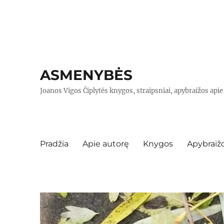
ASMENYBĖS
Joanos Vigos Čiplytės knygos, straipsniai, apybraižos api
Pradžia
Apie autorę
Knygos
Apybraiž