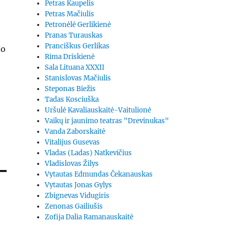
Petras Kaupelis
Petras Mačiulis
Petronėlė Gerlikienė
Pranas Turauskas
Pranciškus Gerlikas
no
Rima Driskienė
Sala Lituana XXXII
Stanislovas Mačiulis
Steponas Biežis
Tadas Kosciuška
Uršulė Kavaliauskaitė-Vaitulionė
Vaikų ir jaunimo teatras "Drevinukas"
Vanda Zaborskaitė
Vitalijus Gusevas
Vladas (Ladas) Natkevičius
Vladislovas Žilys
Vytautas Edmundas Čekanauskas
Vytautas Jonas Gylys
Zbignevas Vidugiris
Zenonas Gailiušis
Zofija Dalia Ramanauskaitė