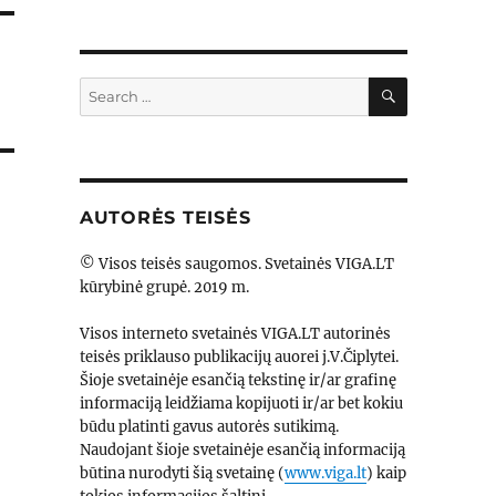
SEARCH
Search
for:
AUTORĖS TEISĖS
© Visos teisės saugomos. Svetainės VIGA.LT
kūrybinė grupė. 2019 m.
Visos interneto svetainės VIGA.LT autorinės
teisės priklauso publikacijų auorei j.V.Čiplytei.
Šioje svetainėje esančią tekstinę ir/ar grafinę
informaciją leidžiama kopijuoti ir/ar bet kokiu
būdu platinti gavus autorės sutikimą.
Naudojant šioje svetainėje esančią informaciją
būtina nurodyti šią svetainę (
www.viga.lt
) kaip