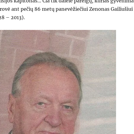
isijos kapitonas… Čia tik dalelė pareigų, kurias gyvenima
rovė ant pečių 86 metų panevėžiečiui Zenonas Gailiušiui
28 – 2013).