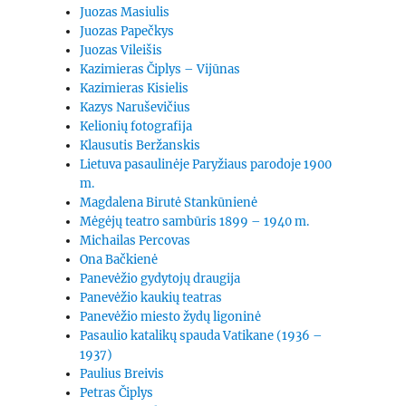
Juozas Masiulis
Juozas Papečkys
Juozas Vileišis
Kazimieras Čiplys – Vijūnas
Kazimieras Kisielis
Kazys Naruševičius
Kelionių fotografija
Klausutis Beržanskis
Lietuva pasaulinėje Paryžiaus parodoje 1900
m.
Magdalena Birutė Stankūnienė
Mėgėjų teatro sambūris 1899 – 1940 m.
Michailas Percovas
Ona Bačkienė
Panevėžio gydytojų draugija
Panevėžio kaukių teatras
Panevėžio miesto žydų ligoninė
Pasaulio katalikų spauda Vatikane (1936 –
1937)
Paulius Breivis
Petras Čiplys