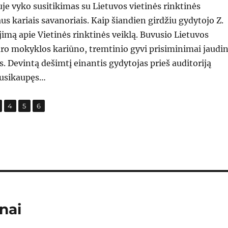
je vyko susitikimas su Lietuvos vietinės rinktinės
us kariais savanoriais. Kaip šiandien girdžiu gydytojo Z.
jimą apie Vietinės rinktinės veiklą. Buvusio Lietuvos
ro mokyklos kariūno, tremtinio gyvi prisiminimai jaudi
s. Devintą dešimtį einantis gydytojas prieš auditoriją
susikaupęs…
,
,
,
age
Page
Page
Page
4
5
6
nai