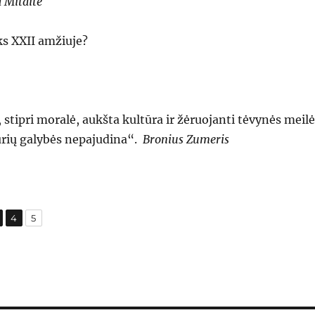
 Mitaitė
ks XXII amžiuje?
, stipri moralė, aukšta kultūra ir žėruojanti tėvynės meilė
urių galybės nepajudina“.
Bronius Zumeris
,
,
age
Page
Page
4
5