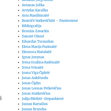
Antanas Juška
Arvydas Karaška
Asta Masiliūnaitė
Beatričė Natkevičiūtė – Pautienienė
Bibliografija
Bronius Zavackis
Danutė Ulienė
Eduardas Turauskas
Elena Marija Puzinaitė
Eleonora Matulaitė
Ignas Jonynas
Irena Gražina Radėnaitė
Irena Veisaitė
Joana Viga Čiplytė
Jonas Aukštuolis
Jonas Čiplys
Jonas Leonas Petkevičius
Jonas Statkevičius
į
Julija Blėdytė-Stepankienė
Juozas Bartašius
Juozas Brundza