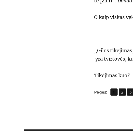
te įžiūri“.
Donata
O kaip viskas vy
–
,,Gilus tikėjimas
yra tvirtovės, k
Tikėjimas kuo?
,
,
Page
Page
P
Pages:
1
2
3