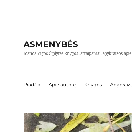
ASMENYBĖS
Joanos Vigos Čiplytės knygos, straipsniai, apybraižos api
Pradžia
Apie autorę
Knygos
Apybraiž