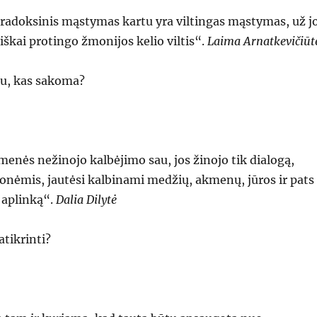
paradoksinis mąstymas kartu yra viltingas mąstymas, už j
iškai protingo žmonijos kelio viltis“.
Laima Arnatkevičiūt
tu, kas sakoma?
menės nežinojo kalbėjimo sau, jos žinojo tik dialogą,
onėmis, jautėsi kalbinami medžių, akmenų, jūros ir pats
i aplinką“.
Dalia Dilytė
tikrinti?