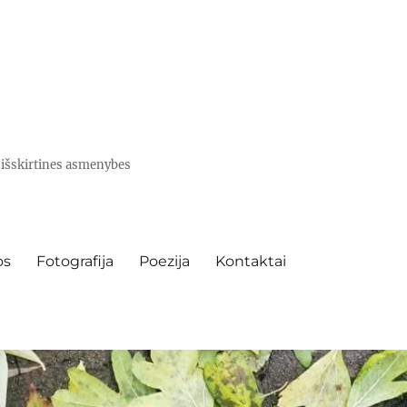
e išskirtines asmenybes
os
Fotografija
Poezija
Kontaktai