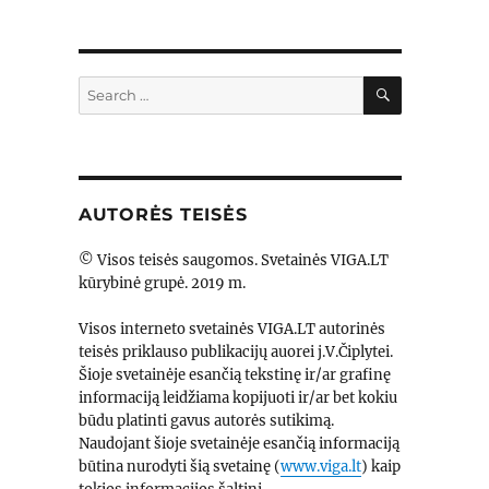
SEARCH
Search
for:
AUTORĖS TEISĖS
© Visos teisės saugomos. Svetainės VIGA.LT
kūrybinė grupė. 2019 m.
Visos interneto svetainės VIGA.LT autorinės
teisės priklauso publikacijų auorei j.V.Čiplytei.
Šioje svetainėje esančią tekstinę ir/ar grafinę
informaciją leidžiama kopijuoti ir/ar bet kokiu
būdu platinti gavus autorės sutikimą.
Naudojant šioje svetainėje esančią informaciją
būtina nurodyti šią svetainę (
www.viga.lt
) kaip