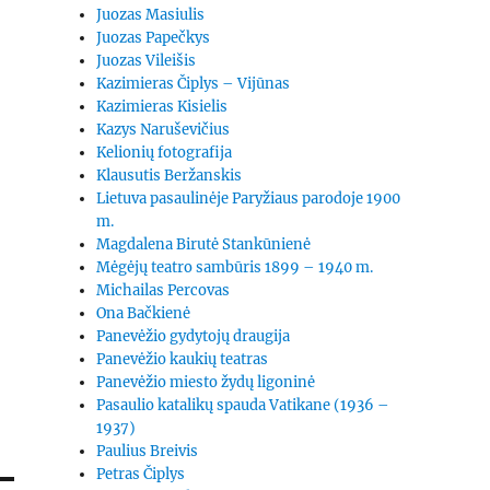
Juozas Masiulis
Juozas Papečkys
Juozas Vileišis
Kazimieras Čiplys – Vijūnas
Kazimieras Kisielis
Kazys Naruševičius
Kelionių fotografija
Klausutis Beržanskis
Lietuva pasaulinėje Paryžiaus parodoje 1900
m.
Magdalena Birutė Stankūnienė
Mėgėjų teatro sambūris 1899 – 1940 m.
Michailas Percovas
Ona Bačkienė
Panevėžio gydytojų draugija
Panevėžio kaukių teatras
Panevėžio miesto žydų ligoninė
Pasaulio katalikų spauda Vatikane (1936 –
1937)
Paulius Breivis
Petras Čiplys