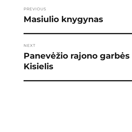
Post
PREVIOUS
navigation
Masiulio knygynas
Previous
post:
NEXT
Panevėžio rajono garbės p
Next
post:
Kisielis