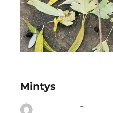
Mintys
–