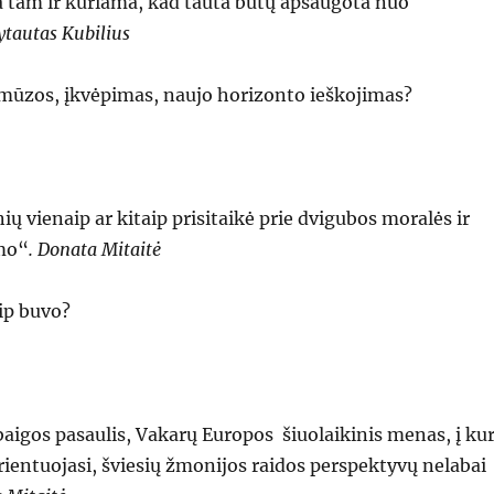
a tam ir kuriama, kad tauta būtų apsaugota nuo
ytautas Kubilius
 mūzos, įkvėpimas, naujo horizonto ieškojimas?
 vienaip ar kitaip prisitaikė prie dvigubos moralės ir
mo“
. Donata Mitaitė
aip buvo?
aigos pasaulis, Vakarų Europos šiuolaikinis menas, į kur
orientuojasi, šviesių žmonijos raidos perspektyvų nelabai