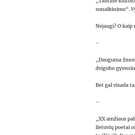
,,Tautinė kultūr
sunaikinimo“.
V
Nejaugi? O kaip
–
,,Dauguma žmonių
dvigubo gyveni
Bet gal visada t
–
,,XX amžiaus pab
lietuvių poetai 