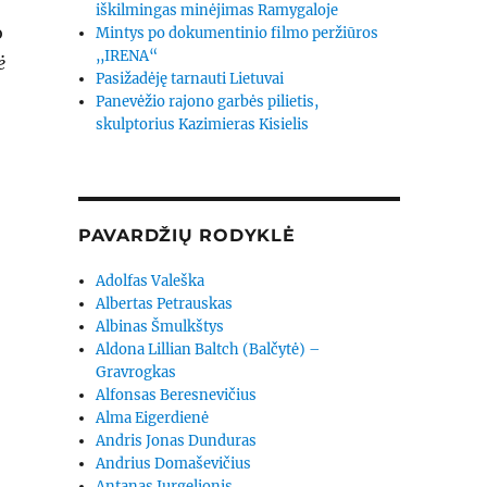
iškilmingas minėjimas Ramygaloje
o
Mintys po dokumentinio filmo peržiūros
,,IRENA“
ė
Pasižadėję tarnauti Lietuvai
Panevėžio rajono garbės pilietis,
skulptorius Kazimieras Kisielis
PAVARDŽIŲ RODYKLĖ
Adolfas Valeška
Albertas Petrauskas
Albinas Šmulkštys
Aldona Lillian Baltch (Balčytė) –
Gravrogkas
Alfonsas Beresnevičius
Alma Eigerdienė
Andris Jonas Dunduras
Andrius Domaševičius
Antanas Jurgelionis