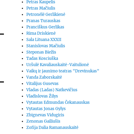
Petras Kaupelis
Petras Mačiulis
Petronėlė Gerlikienė
Pranas Turauskas
Pranciškus Gerlikas
Rima Driskienė
Sala Lituana XXXII
Stanislovas Mačiulis
Steponas Biežis
Tadas Kosciuška
Uršulė Kavaliauskaitė-Vaitulionė
Vaikų ir jaunimo teatras "Drevinukas"
Vanda Zaborskaitė
Vitalijus Gusevas
Vladas (Ladas) Natkevičius
Vladislovas Žilys
Vytautas Edmundas Čekanauskas
Vytautas Jonas Gylys
Zbignevas Vidugiris
Zenonas Gailiušis
Zofija Dalia Ramanauskaitė