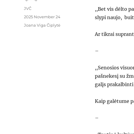
Author
JVČ
,,Bet vis dėlto 
Posted
2025 November 24
slypi naujo, buit
on
Categories
Joana Viga Čiplytė
Ar tikrai supran
–
,,Senosios visuo
pašnekesį su žm
galįs prakalbint
Kaip galėtume pa
–